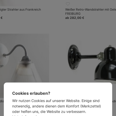
gter Strahler aus Frankreich
Weißer Retro-Wandstrahler mit Gel
FREIBURG
 €
ab 282,00 €
Cookies erlauben?
Wir nutzen Cookies auf unserer Website. Einige sind
ndlampe CIRCUS aus Glas und
DÜSSELDORF Nostalgische Wandle
Gelenk
notwendig, andere dienen dem Komfort (Merkzettel)
ab 315,00 €
oder helfen uns, die Website zu verbessern.