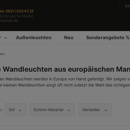
Se
ter
0821 / 450 45 25
3 Uhr und 14–16 Uhr)
casalumi.de
r
Außenleuchten
Neu
Sonderangebote %
ten
e Wandleuchten aus europäischen Ma
nen Wandleuchten werden in Europa von Hand gefertigt. Wir zeigen vo
ei kleinen Wandleuchten sorgt oft nicht zuletzt die Wahl des richtige
Stil
Schirm-Material
Hersteller
h: