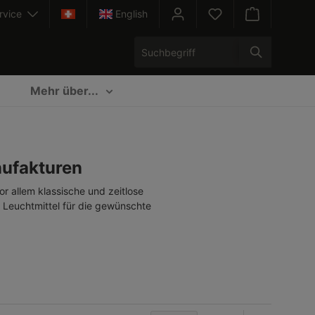
rvice
English
Warenkorb enth
Mehr über...
nufakturen
r allem klassische und zeitlose
n Leuchtmittel für die gewünschte