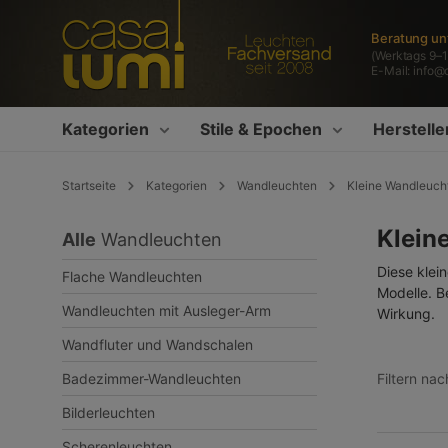
springen
Zur Hauptnavigation springen
Beratung un
(Werktags 9–1
E-Mail:
info@
Kategorien
Stile & Epochen
Herstelle
Startseite
Kategorien
Wandleuchten
Kleine Wandleuch
Klein
Alle
Wandleuchten
Diese klei
Flache Wandleuchten
Modelle. B
Wandleuchten mit Ausleger-Arm
Wirkung.
Wandfluter und Wandschalen
Filtern nac
Badezimmer-Wandleuchten
Bilderleuchten
Scherenleuchten