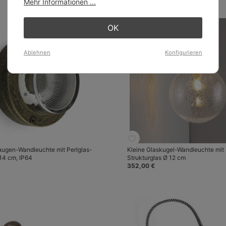
Mehr Informationen ...
OK
Ablehnen
Konfigurieren
laugen-Wandleuchte mit Perlglas-
Kleine Glaskugel-Wandleuchte mit
 14 cm, IP64
Strukturglas Ø 12 cm
352,00 €