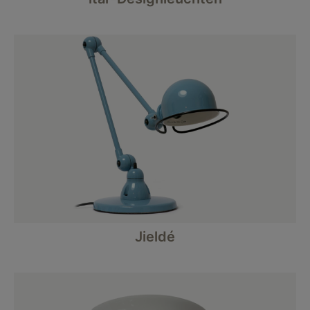
Jieldé