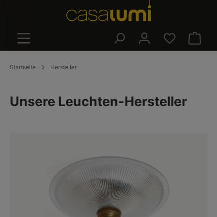
alt springen
Warenk
Startseite
Hersteller
Unsere Leuchten-Hersteller