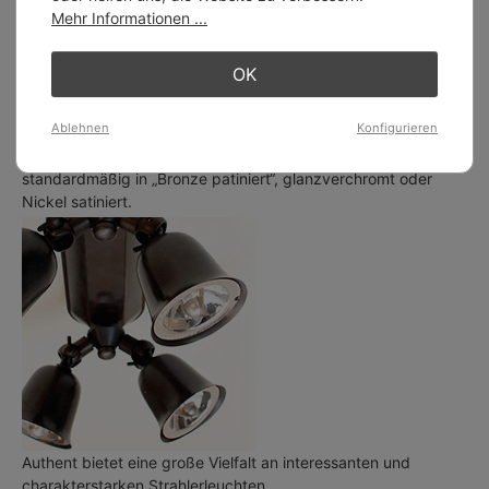
Mehr Informationen ...
OK
Ablehnen
Konfigurieren
Die Messing-Oberflächen der Authentage-Leuchten gibt es
standardmäßig in „Bronze patiniert“, glanzverchromt oder
Nickel satiniert.
Authent bietet eine große Vielfalt an interessanten und
charakterstarken Strahlerleuchten.