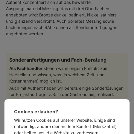
Authent konzentriert sich auf das bewährte
Ausgangsmaterial Messing, das mit drei Oberflächen
angeboten wird: Bronze dunkel patiniert, Nickel satiniert
und glänzend verchromt. Auch poliertes Messing sowie
Lackierungen nach RAL können als Sonderanfertigungen
angeboten werden.
Sonderanfertigungen und Fach-Beratung
Als Fachhändler
stehen wir in engem Kontakt zum
Hersteller und wissen, was (in welchem Zeit- und
Kostenrahmen) möglich ist.
Auch mit Authent haben wir bereits einige Sonderlösungen
für Projektaufträge, z.B. in der Gastronomie, realisiert.
Sprechen Sie mit uns!
Cookies erlauben?
Wir nutzen Cookies auf unserer Website. Einige sind
notwendig, andere dienen dem Komfort (Merkzettel)
oder helfen uns, die Website zu verbessern.