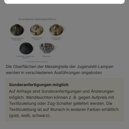
Die Oberflächen der Messingteile der Jugendstil-Lampen
werden in verschiedenen Ausführungen angeboten
Sonderanfertigungen möglich
Auf Anfrage sind Sonderanfertigungen und Änderungen
möglich. Wandleuchten können z .B. gegen Aufpreis mit
Textilzuleitung oder Zug-Schalter geliefert werden. Die
Textilzuleitung ist auf Wunsch in anderen Farben erhältlich
(gold, weiß, schwarz).