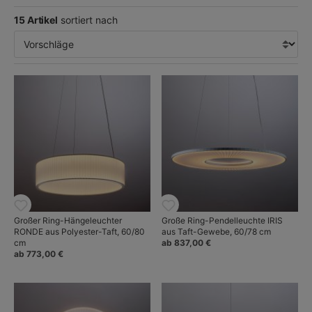
Verwendung moderner Fertigungstechniken und innovativer
15 Artikel
sortiert nach
Materialien wie Polyestertaft. Das Sortiment umfasst eine
Auswahl exklusiver Tisch-, Pendel- und Stehleuchten, die sich
durch ihre klare Form und – trotz ihrer zum Teil
beeindruckenden Größe – durch ihre Leichtigkeit
auszeichnen.
Unter dem Dach des Pariser Unternehmens
DCW éditions
,
bekannt durch zahlreiche Re-Editionen ikonischer
Leuchtenklassiker, hat die Marke inzwischen einen idealen
Partner gefunden, der für die Fortführung dieser qualitativ und
ästhetisch hochwertigen Leuchtenlinie prädestiniert ist.
Großer Ring-Hängeleuchter
Große Ring-Pendelleuchte IRIS
RONDE aus Polyester-Taft, 60/80
aus Taft-Gewebe, 60/78 cm
cm
ab 837,00 €
ab 773,00 €