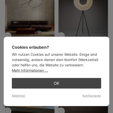
Futuristischer LED-Pendelleuchter
Stehleuchte IRIS mit Dreibein-
ZIGOUZI, 150-180 cm
Gestell
Cookies erlauben?
ab 2.656,00 €
ab 1.125,00 €
Wir nutzen Cookies auf unserer Website. Einige sind
notwendig, andere dienen dem Komfort (Merkzettel)
oder helfen uns, die Website zu verbessern.
Mehr Informationen ...
OK
Ablehnen
Konfigurieren