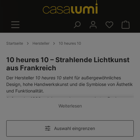
alt springen
Warenk
Startseite
Hersteller
10 heures 10
10 heures 10 – Strahlende Lichtkunst
aus Frankreich
Der Hersteller
10 heures 10
steht für außergewöhnliches
Design, hohe Handwerkskunst und die Symbiose von Ästhetik
und Funktionalität.
Anfang der 1990er Jahre von dem renommierten Designer
Fabrice Berrux in Frankreich gegründet, widmet sich das
Weiterlesen
Unternehmen der Herstellung von Leuchten, die sanftes,
hochwertiges Licht spenden und dabei zeitlose,
minimalistische Kunstwerke für den Wohnbereich darstellen.
Auswahl eingrenzen
Das Markenzeichen von 10 heures 10 (auch bekannt unter der
Schreibweise Dix Heures Dix) sind klare, runde Formen unter