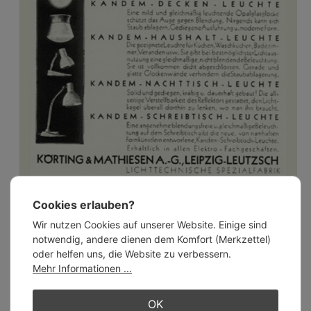
Kandem-Annonce mit Bauhaus-Leuchten von 1929
Cookies erlauben?
Gutes Licht seit 1889
Wir nutzen Cookies auf unserer Website. Einige sind
Aus dem Hause Körting & Mathiesen, benannt nach den
notwendig, andere dienen dem Komfort (Merkzettel)
Gründern des Unternehmens, kamen wichtige Impulse, um
oder helfen uns, die Website zu verbessern.
den Menschen bestmögliche Beleuchtung zu bieten, auch im
Mehr Informationen ...
Hinblick auf Zweckmäßigkeit, Gesundheit und Schönheit.
Aussagen, die nicht nur, aber besonders auf die zusammen
OK
mit dem Bauhaus entwickelten Leuchten zutreffen, die ab