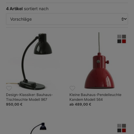
zum Zweiten Weltkrieg einer der führenden Leuchtenhersteller
4 Artikel
sortiert nach
des Landes.
In den vergangenen Jahren wurde unter der Bezeichnung
Kandem retro
eine kleine Auswahl von Bauhaus-Entwürfen neu
aufgelegt, die wir hier gerne zeigen.
Design-Klassiker: Bauhaus-
Kleine Bauhaus-Pendelleuchte
Tischleuchte Modell 967
Kandem Modell 564
950,00 €
ab 489,00 €