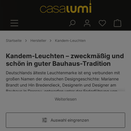
alt springen
Warenk
Startseite
Hersteller
Kandem-Leuchten
Kandem-Leuchten – zweckmäßig und
schön in guter Bauhaus-Tradition
Deutschlands älteste Leuchtenmarke ist eng verbunden mit
großen Namen der deutschen Designgeschichte: Marianne
Brandt und Hin Bredendieck, Designerin und Designer am
Bauhaus in Dessau, entwarfen unter der Federführung von
Bauhaus-Professor László Moholy-Nagy zwischen 1928 und
Weiterlesen
1933 zahlreiche
Kandem-Leuchten
, die heute begehrte
Museumsstücke sind.
Die 1889 als „elektrotechnische Fabrik von Körting und
Auswahl eingrenzen
Mathiesen (K & M) mit Spezialität auf Armaturen für
elektrische Beleuchtung“ in Leipzig gegründete Firma war bis