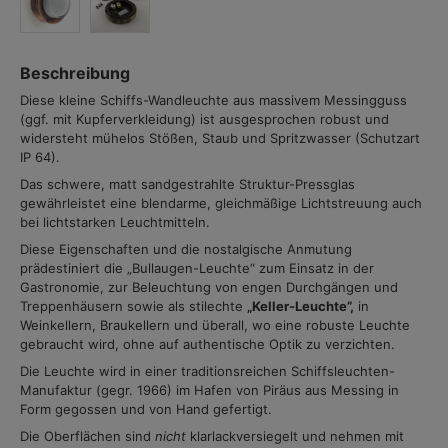
Beschreibung
Diese kleine Schiffs-Wandleuchte aus massivem Messingguss
(ggf. mit Kupferverkleidung) ist ausgesprochen robust und
widersteht mühelos Stößen, Staub und Spritzwasser (Schutzart
IP 64).
Das schwere, matt sandgestrahlte Struktur-Pressglas
gewährleistet eine blendarme, gleichmäßige Lichtstreuung auch
bei lichtstarken Leuchtmitteln.
Diese Eigenschaften und die nostalgische Anmutung
prädestiniert die „Bullaugen-Leuchte“ zum Einsatz in der
Gastronomie, zur Beleuchtung von engen Durchgängen und
Treppenhäusern sowie als stilechte
„Keller-Leuchte”,
in
Weinkellern, Braukellern und überall, wo eine robuste Leuchte
gebraucht wird, ohne auf authentische Optik zu verzichten.
Die Leuchte wird in einer traditionsreichen Schiffsleuchten-
Manufaktur (gegr. 1966) im Hafen von Piräus aus Messing in
Form gegossen und von Hand gefertigt.
Die Oberflächen sind
nicht
klarlackversiegelt und nehmen mit