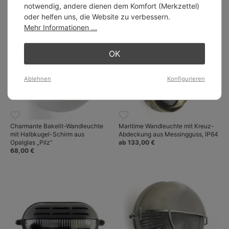
notwendig, andere dienen dem Komfort (Merkzettel)
oder helfen uns, die Website zu verbessern.
Mehr Informationen ...
OK
Ablehnen
Konfigurieren
Charmante Bakelit-Wandleuchte
Maritime Wandleuchte mit Kreuz-
mit Halbkugel-Schirm aus
Abdeckung aus Messingguss, IP64
Opalglas „Pilz“
ab 133,00 €
68,00 €