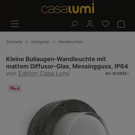
alt springen
Warenk
Startseite
Kategorien
Wandleuchten
Kleine Bullaugen-Wandleuchte mit
mattem Diffusor-Glas, Messingguss, IP64
von
Edition Casa Lumi
Art.
CL5932
.1
Bildergalerie überspringen