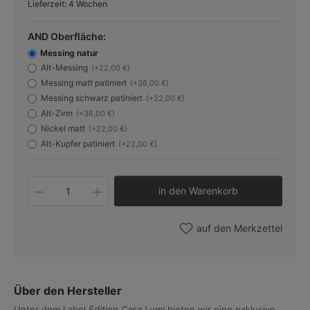
Lieferzeit: 4 Wochen
AND Oberfläche:
Messing natur
Alt-Messing
(+22,00 €)
Messing matt patiniert
(+36,00 €)
Messing schwarz patiniert
(+22,00 €)
Alt-Zinn
(+36,00 €)
Nickel matt
(+22,00 €)
Alt-Kupfer patiniert
(+22,00 €)
Produkt Anzahl: Gib den gewünschten W
in den Warenkorb
auf den Merkzettel
Über den Hersteller
Unter dem Label
Edition Casa Lumi
bieten wir eine exklusive