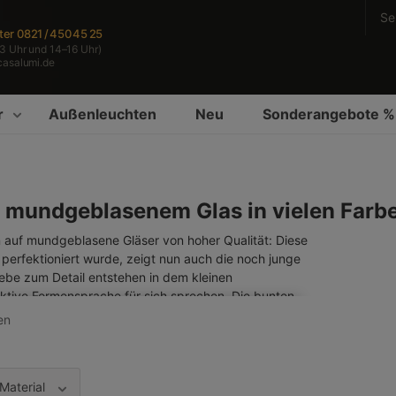
Se
ter
0821 / 450 45 25
3 Uhr und 14–16 Uhr)
casalumi.de
r
Außenleuchten
Neu
Sonderangebote %
s mundgeblasenem Glas in vielen Far
en auf mundgeblasene Gläser von hoher Qualität: Diese
 perfektioniert wurde, zeigt nun auch die noch junge
iebe zum Detail entstehen in dem kleinen
ktive Formensprache für sich sprechen. Die bunten,
ter angewandten so genannten Lüstertechnik, die für
en
rgt. Auch sämtliche Metallteile, wie Glashalter,
in handwerklicher Drücktechnik gefertigt.
Material