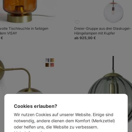
olle Tischleuchte in farbigen
Dreier-Gruppe aus drei Glaskugel-
dern VISAY
Hängelampen mit Kupfer
 €
ab 925,00 €
Cookies erlauben?
Wir nutzen Cookies auf unserer Website. Einige sind
notwendig, andere dienen dem Komfort (Merkzettel)
oder helfen uns, die Website zu verbessern.