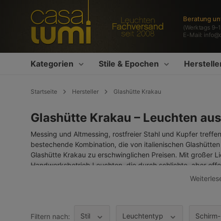
springen
Zur Hauptnavigation springen
Beratung un
(Werktags 9–1
E-Mail:
info@
Kategorien
Stile & Epochen
Herstelle
Startseite
Hersteller
Glashütte Krakau
Glashütte Krakau – Leuchten au
Messing und Altmessing, rostfreier Stahl und Kupfer treff
bestechende Kombination, die von italienischen Glashütten
Glashütte Krakau zu erschwinglichen Preisen. Mit großer L
Handwerksbetrieb Leuchten, die durch schlichte, aber effe
teils irisierenden Gläser enstehen in der schon im Mittelal
Weiterles
einen hohen Glanzgrad bei maximaler Lichtdurchlässigkeit so
Baldachine und Fassungshülsen werden im eigenen Betrieb 
Stil
Leuchtentyp
Schirm-
Filtern nach: