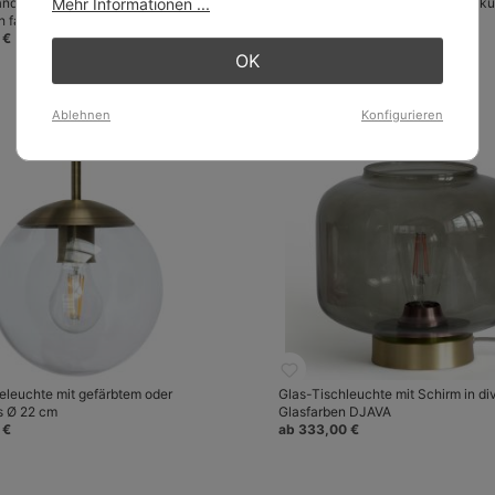
andleuchte mit matter Glaskugel, Ø
Mehr Informationen ...
Hängeleuchte mit gewellter Glasku
 farbig
(Rauchglas)
 €
ab 353,00 €
OK
Ablehnen
Konfigurieren
leuchte mit gefärbtem oder
Glas-Tischleuchte mit Schirm in di
s Ø 22 cm
Glasfarben DJAVA
 €
ab 333,00 €