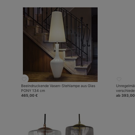
Beeindruckende Vasen-Stehlampe aus Glas
Unregelmäß
PONY 134 cm
verschiede
465,00 €
ab 393,00