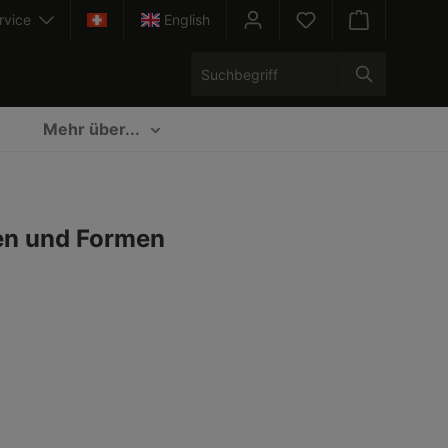
rvice
English
Warenkorb enth
Mehr über...
ben und Formen