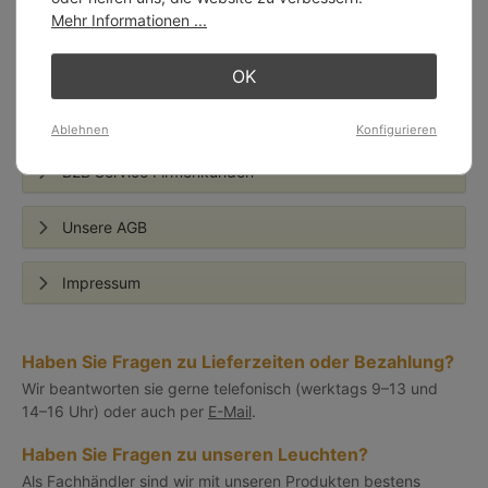
Bezahlungsweise
Mehr Informationen ...
Kontakt
OK
Projekte & Referenzen
Ablehnen
Konfigurieren
B2B Service Firmenkunden
Unsere AGB
Impressum
Haben Sie Fragen zu Lieferzeiten oder Bezahlung?
Wir beantworten sie gerne telefonisch (werktags 9–13 und
14–16 Uhr) oder auch per
E-Mail
.
Haben Sie Fragen zu unseren Leuchten?
Als Fachhändler sind wir mit unseren Produkten bestens