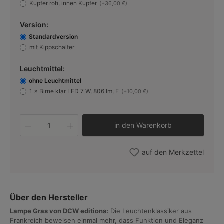
Kupfer roh, innen Kupfer
(+36,00 €)
Version:
Standardversion
mit Kippschalter
Leuchtmittel:
ohne Leuchtmittel
1 × Birne klar LED 7 W, 806 lm, E
(+10,00 €)
Produkt Anzahl: Gib den gewünschten W
in den Warenkorb
auf den Merkzettel
Über den Hersteller
Lampe Gras von DCW editions:
Die Leuchtenklassiker aus
Frankreich beweisen einmal mehr, dass Funktion und Eleganz