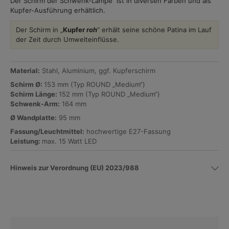
Der Schirm der Schwenk-Lampe ist in diversen Farben und als
Kupfer-Ausführung erhältlich.
Der Schirm in „
Kupfer
roh
“ erhält seine schöne Patina im Lauf
der Zeit durch Umwelteinflüsse.
Material:
Stahl, Aluminium, ggf. Kupferschirm
Schirm
Ø
:
153 mm (Typ ROUND „Medium“)
Schirm Länge
:
152 mm (Typ ROUND „Medium“)
Schwenk-Arm:
164 mm
Ø Wandplatte:
95 mm
Fassung/Leuchtmittel:
hochwertige E27-Fassung
Leistung:
max. 15 Watt LED
Hinweis zur Verordnung (EU) 2023/988