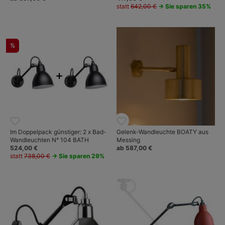
statt
642,00 €
→ Sie sparen 35%
%
Im Doppelpack günstiger: 2 x Bad-
Gelenk-Wandleuchte BOATY aus
Wandleuchten N° 104 BATH
Messing
524,00 €
ab 587,00 €
statt
738,00 €
→ Sie sparen 29%