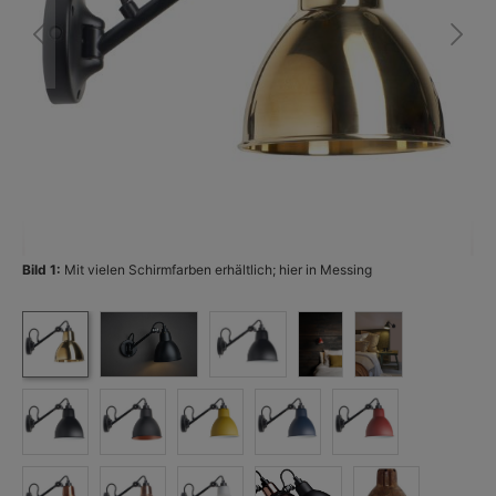
Bild 1:
Mit vielen Schirmfarben erhältlich; hier in Messing
Bi