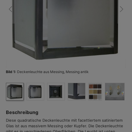
Bild 1:
Deckenleuchte aus Messing, Messing antik
Bi
Beschreibung
Diese quadratische Deckenleuchte mit facettiertem satiniertem
Glas ist aus massivem Messing oder Kupfer. Die Deckenleuchte
gibt es in verschiedenen Oberflächen. Die Leucht ist unten