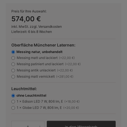
Preis für Ihre Auswahl:
574,00 €
inkl. MwSt. zzgl. Versandkosten
Lieferzeit: 6 bis 8 Wochen
Oberfläche Münchener Laternen:
Messing natur, unbehandelt
Messing matt und lackiert
(+22,00 €)
Messing patiniert und lackiert
(+22,00 €)
Messing antik unlackiert
(+22,00 €)
Messing matt vernickelt
(+281,00 €)
Leuchtmittel:
ohne Leuchtmittel
1 × Edison LED 7 W, 806 lm, E
(+18,00 €)
1 × Globe LED 7 W, 806 lm, E
(+20,00 €)
Produkt Anzahl: Gib den gewünschten W
in den Warenkorb