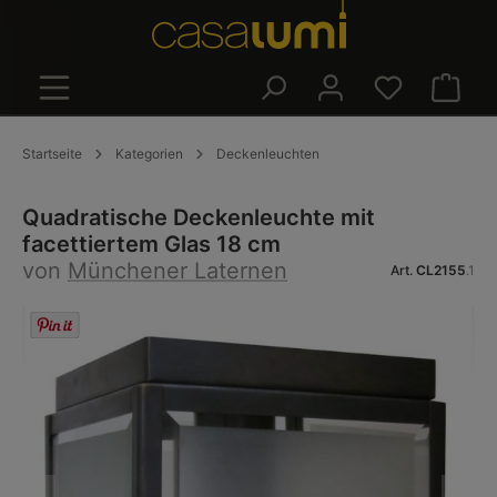
alt springen
Warenk
Startseite
Kategorien
Deckenleuchten
Quadratische Deckenleuchte mit
facettiertem Glas 18 cm
von
Münchener Laternen
Art.
CL2155
.1
Bildergalerie überspringen