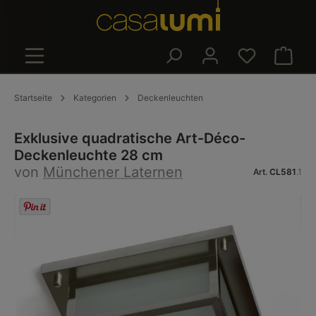
alt springen
Warenk
Startseite
Kategorien
Deckenleuchten
Exklusive quadratische Art-Déco-
Deckenleuchte 28 cm
von
Münchener Laternen
Art.
CL581
.1
Bildergalerie überspringen