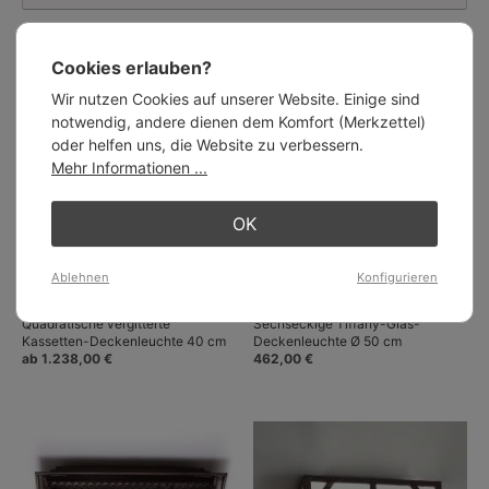
Cookies erlauben?
Ähnliche Artikel:
Wir nutzen Cookies auf unserer Website. Einige sind
notwendig, andere dienen dem Komfort (Merkzettel)
oder helfen uns, die Website zu verbessern.
Mehr Informationen ...
OK
Ablehnen
Konfigurieren
Quadratische vergitterte
Sechseckige Tiffany-Glas-
Kassetten-Deckenleuchte 40 cm
Deckenleuchte Ø 50 cm
ab 1.238,00 €
462,00 €