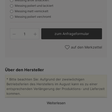
Messing antik unlackiert
Messing poliert und lackiert
Messing matt vernickelt
Messing poliert verchromt
Produkt Anzahl: Gib den gew
zum Anfrageformular
auf den Merkzettel
Über den Hersteller
* Bitte beachten Sie: Aufgrund der zweiwöchigen
Betriebsferien des Herstellers im August kann es zu einer
entsprechenden Verlängerung der Produktions- und Lieferzeit
kommen.
Weiterlesen
Der Hersteller Münchener Laternen erzeugt Glanzstücke
deutschen Laternenbaus. Diese erstklassig in Handarbeit