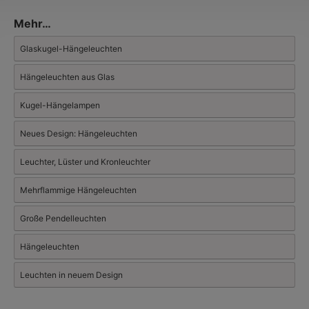
wie auch eine von Bauhaus und Industriedesign beeinflusste,
also zeitlose Formensprachen auf. Mit gutem und kundigem
Mehr…
Auge für durchdachte Details zeigt der schwedische Hersteller,
wie man abseits ausgetrampelter Pfade und unbeeinflusst von
Glaskugel-Hängeleuchten
kurzlebigen Modetrends eigene Wege finden kann.
Hängeleuchten aus Glas
Kugel-Hängelampen
Neues Design: Hängeleuchten
Leuchter, Lüster und Kronleuchter
Mehrflammige Hängeleuchten
Große Pendelleuchten
Hängeleuchten
Leuchten in neuem Design