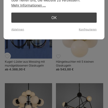
oder helfen uns, die Website zu verbessern.
1.968,00 €
Mehr Informationen ...
OK
Ablehnen
Konfigurieren
Kugel-Lüster aus Messing mit
Hängeleuchter mit 5 kleinen
mundgeblasenen Glaskugeln
Glaskugeln
ab 4.388,00 €
ab 543,00 €