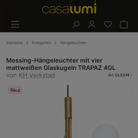
alt springen
Warenk
Startseite
Kategorien
Hängeleuchten
Messing-Hängeleuchter mit vier
mattweißen Glaskugeln TRAPAZ 4GL
von
KH Verkstad
Art.
CL5374
.1
Bildergalerie überspringen