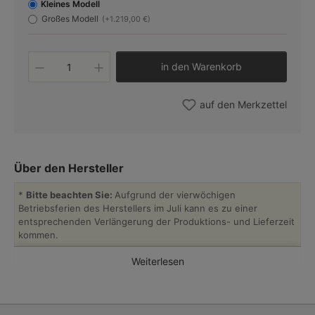
Kleines Modell
Großes Modell
(+1.219,00 €)
Produkt Anzahl: Gib den gewünschten W
in den Warenkorb
auf den Merkzettel
Über den Hersteller
*
Bitte beachten Sie:
Aufgrund der vierwöchigen
Betriebsferien des Herstellers im Juli kann es zu einer
entsprechenden Verlängerung der Produktions- und Lieferzeit
kommen.
Weiterlesen
Seit über hundert Jahren fertigt die kleine Manufaktur typisch
skandinavische Designleuchten und klassische
Innenbeleuchtung aus Messing. Die naturbetonten Entwürfe
greifen in sorgsamer Fertigung sowohl Fünzigerjahre-Designs