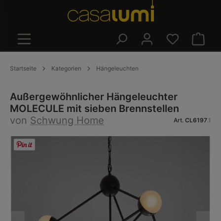
alt springen
Warenk
Startseite
Kategorien
Hängeleuchten
Außergewöhnlicher Hängeleuchter
MOLECULE mit sieben Brennstellen
von
Schwung Home
Art.
CL6197
.1
Bildergalerie überspringen