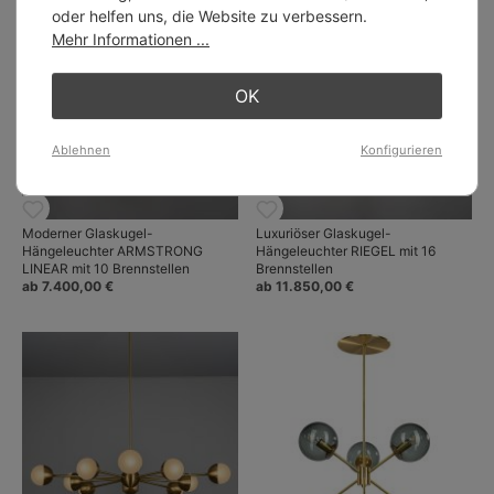
oder helfen uns, die Website zu verbessern.
Mehr Informationen ...
OK
Ablehnen
Konfigurieren
Moderner Glaskugel-
Luxuriöser Glaskugel-
Hängeleuchter ARMSTRONG
Hängeleuchter RIEGEL mit 16
LINEAR mit 10 Brennstellen
Brennstellen
ab 7.400,00 €
ab 11.850,00 €