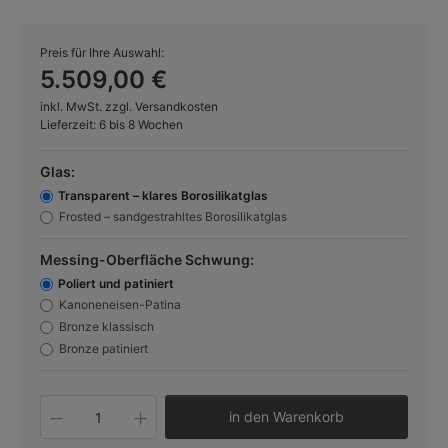
Preis für Ihre Auswahl:
5.509,00 €
inkl. MwSt. zzgl. Versandkosten
Lieferzeit: 6 bis 8 Wochen
Glas:
Transparent – klares Borosilikatglas
Frosted – sandgestrahltes Borosilikatglas
Messing-Oberfläche Schwung:
Poliert und patiniert
Kanoneneisen-Patina
Bronze klassisch
Bronze patiniert
Produkt Anzahl: Gib den gewünschten W
in den Warenkorb