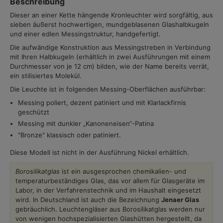
Beschreibung
Dieser an einer Kette hängende Kronleuchter wird sorgfältig, aus
sieben äußerst hochwertigen, mundgeblasenen Glashalbkugeln
und einer edlen Messingstruktur, handgefertigt.
Die aufwändige Konstruktion aus Messingstreben in Verbindung
mit Ihren Halbkugeln (erhältlich in zwei Ausführungen mit einem
Durchmesser von je 12 cm) bilden, wie der Name bereits verrät,
ein stilisiertes Molekül.
Die Leuchte ist in folgenden Messing-Oberflächen ausführbar:
Messing poliert, dezent patiniert und mit Klarlackfirnis
geschützt
Messing mit dunkler „Kanoneneisen“-Patina
"Bronze" klassisch oder patiniert.
Diese Modell ist nicht in der Ausführung Nickel erhältlich.
Borosilikatglas
ist ein ausgesprochen chemikalien- und
temperaturbeständiges Glas, das vor allem für Glasgeräte im
Labor, in der Verfahrenstechnik und im Haushalt eingesetzt
wird. In Deutschland ist auch die Bezeichnung
Jenaer Glas
gebräuchlich. Leuchtengläser aus Borosilikatglas werden nur
von wenigen hochspezialisierten Glashütten hergestellt, da