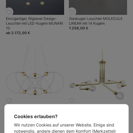
Einzigartiger, filigraner Design-
Glaskugel-Leuchter MOLECULE
Leuchter mit LED-Kugeln MUNARI
LINEAR mit 14 Kugeln
10
7.258,00 €
ab 2.172,00 €
Schwebend-futuristischer Design-
Minimalistischer Design-
Leuchter MUNARI 6
Deckenleuchter aus
Cookies erlauben?
ab 1.166,00 €
Messingrohren
ab 1.361,00 €
Wir nutzen Cookies auf unserer Website. Einige sind
notwendig, andere dienen dem Komfort (Merkzettel)