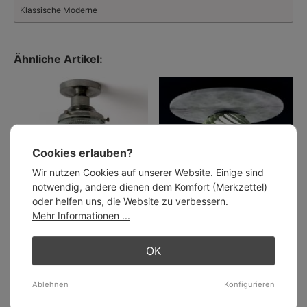
Klassische Moderne
Ähnliche Artikel:
Cookies erlauben?
Wir nutzen Cookies auf unserer Website. Einige sind
notwendig, andere dienen dem Komfort (Merkzettel)
oder helfen uns, die Website zu verbessern.
Mehr Informationen ...
Kugel-Deckenleuchte mit
Italienische Deckenleuchte mit
prismatischem Glas Ø 20 cm
Murano-Glaskugel und Alabaster-
172,00 €
Sockel AFRODITE
OK
ab 669,00 €
Ablehnen
Konfigurieren