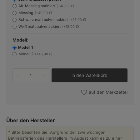
Alt-Messing patiniert
(+40,00 €)
Messing
(+40,00 €)
Schwarz matt pulverlackiert
(+15,00 €)
Weiß matt pulverlackiert
(+15,00 €)
Modell:
Modell 1
Modell 2
(+45,00 €)
Produkt Anzahl: Gib den gewünschten W
in den Warenkorb
auf den Merkzettel
Über den Hersteller
* Bitte beachten Sie: Aufgrund der zweiwöchigen
Betriebsferien des Herstellers im August kann es zu einer