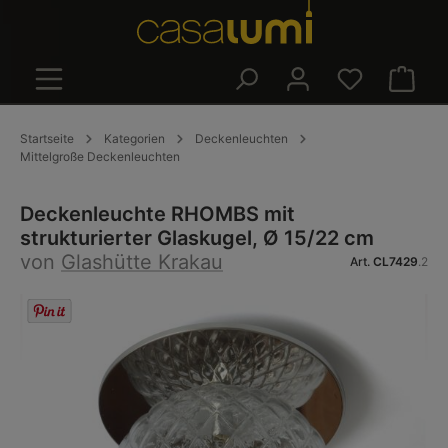
alt springen
Warenk
Startseite
Kategorien
Deckenleuchten
Mittelgroße Deckenleuchten
Deckenleuchte RHOMBS mit
strukturierter Glaskugel, Ø 15/22 cm
von
Glashütte Krakau
Art.
CL7429
.2
Bildergalerie überspringen