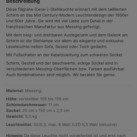
Beschreibung
Diese filigrane (Lese-)-Stehleuchte erinnert mit dem tailllierten
Schirm an das Mid Century-Modern Leuchtendesign der 1950er
und 60er Jahre. Sie wird mit viel Liebe zum Detail in der
französischen Manufaktur aus Messing gefertigt.
Mit dem neig- und drehbaren Auslegerarm und dem Gelenk am
Schirm ist die Stehlampe vor allem als elegante und exklusive
Leseleuchte neben Sofa, Sessel oder Tisch gedacht.
Mit Fußschalter an der Kabelzuleitung zum schweren Sockel.
Schirm, Gestell und der beschwerte, eckige Sockel sind in
verschiedenen Messing-Oberflächen bzw. Farben ausführbar.
Auch Kombinationen sind möglich. Wir beraten Sie gerne.
Material:
Messing
Höhe
:
verstellbar 105 bis 155 cm
Schirmdurchmesser:
11 cm
Sockel
:
25 cm x 150 cm x 2,5 cm
Gewicht:
5,5 kg
Leuchtmittel:
GU5.3, max. 8 Watt (LED 6,5 Watt inklusive)
Hinweis:
Da diese Leuchte nicht vorgefertigt ist und erst nach