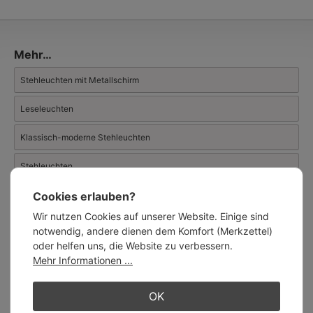
handwerklich gefertigten Leuchtenkörper bekannt ist. Das im für
Kunstschmiedearbeiten bekannten Département Manche in der
Normandie gelegene Unternehmen arbeitet ausschließlich mit
massivem Messing und Kupfer.
Mehr…
Neben einem stattlichen Repertoire an geschackvollen
Wohnraumleuchten in klassischen und zeitlosen Stilen bietet
Stehleuchten mit Metallschirm
Atelier MB auch einige
Außenleuchten
an.
Leseleuchten
Klassisch-moderne Stehleuchten
Stehleuchten
Cookies erlauben?
Klassische Moderne
Wir nutzen Cookies auf unserer Website. Einige sind
notwendig, andere dienen dem Komfort (Merkzettel)
Ähnliche Artikel:
oder helfen uns, die Website zu verbessern.
Mehr Informationen ...
OK