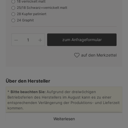
18 vernickelt matt
25/18 Schwarz+vernickelt matt
28 Kupfer patiniert
24 Graphit
Produkt Anzahl: Gib den gew
zum Anfrageformular
auf den Merkzettel
Über den Hersteller
*
Bitte beachten Sie:
Aufgrund der dreiwöchigen
Betriebsferien des Herstellers im August kann es zu einer
entsprechenden Verlängerung der Produktions- und Lieferzeit
kommen.
Weiterlesen
Atelier MB ist eine kleine französische Leuchtenmanufaktur, die
seit ihrer Gründung im Jahr 1966 für ihre mit hohem Fachwissen