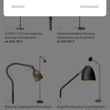
Ablehnen
Konfigurieren
CONIQ FLEX Französischer
Höhenverstellbare Messing-
Messing-Standstrahler
Stehleuchte aus Frankreich
ab 902,00 €
ab 867,00 €
Messing-Leseleuchte mit kleinem
Elegante französische Stehleuchte