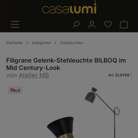
alt springen
Warenk
Startseite
Kategorien
Stehleuchten
Filigrane Gelenk-Stehleuchte BILBOQ im
Mid Century-Look
von
Atelier MB
Art.
CL6159
.1
Bildergalerie überspringen