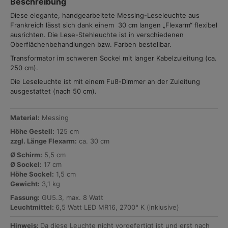
Beschreibung
Diese elegante, handgearbeitete Messing-Leseleuchte aus
Frankreich lässt sich dank einem 30 cm langen „Flexarm“ flexibel
ausrichten. Die Lese-Stehleuchte ist in verschiedenen
Oberflächenbehandlungen bzw. Farben bestellbar.
Transformator im schweren Sockel mit langer Kabelzuleitung (ca.
250 cm).
Die Leseleuchte ist mit einem Fuß-Dimmer an der Zuleitung
ausgestattet (nach 50 cm).
Material:
Messing
Höhe Gestell:
125 cm
zzgl. Länge Flexarm:
ca. 30 cm
Ø Schirm:
5,5 cm
Ø Sockel:
17 cm
Höhe Sockel:
1,5 cm
Gewicht:
3,1 kg
Fassung:
GU5.3, max. 8 Watt
Leuchtmittel:
6,5 Watt LED MR16, 2700° K (inklusive)
Hinweis:
Da diese Leuchte nicht vorgefertigt ist und erst nach