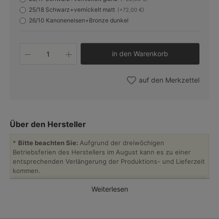
25/18 Schwarz+vernickelt matt
(+72,00 €)
26/10 Kanoneneisen+Bronze dunkel
Produkt Anzahl: Gib den gewünschten W
in den Warenkorb
auf den Merkzettel
Über den Hersteller
*
Bitte beachten Sie:
Aufgrund der dreiwöchigen
Betriebsferien des Herstellers im August kann es zu einer
entsprechenden Verlängerung der Produktions- und Lieferzeit
kommen.
Weiterlesen
Atelier MB ist eine kleine französische Leuchtenmanufaktur, die
seit ihrer Gründung im Jahr 1966 für ihre mit hohem Fachwissen
handwerklich gefertigten Leuchtenkörper bekannt ist. Das im für
Kunstschmiedearbeiten bekannten Département Manche in der