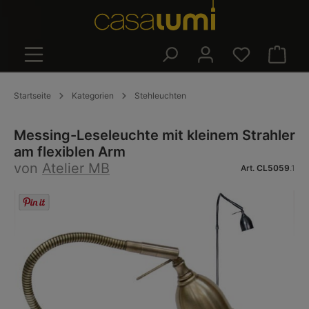
alt springen
Warenk
Startseite
Kategorien
Stehleuchten
Messing-Leseleuchte mit kleinem Strahler
am flexiblen Arm
von
Atelier MB
Art.
CL5059
.1
Bildergalerie überspringen