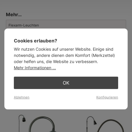
Normandie gelegene Unternehmen arbeitet ausschließlich mit
massivem Messing und Kupfer.
Mehr…
Neben einem stattlichen Repertoire an geschackvollen
Wohnraumleuchten in klassischen und zeitlosen Stilen bietet
Flexarm-Leuchten
Atelier MB auch einige
Außenleuchten
an.
Stehleuchten mit Metallschirm
Cookies erlauben?
Wir nutzen Cookies auf unserer Website. Einige sind
Leseleuchten
notwendig, andere dienen dem Komfort (Merkzettel)
oder helfen uns, die Website zu verbessern.
Landhaus-Stehlampen
Mehr Informationen ...
Stehleuchten
OK
Landhaus-Leuchten
Ablehnen
Konfigurieren
Ähnliche Artikel: