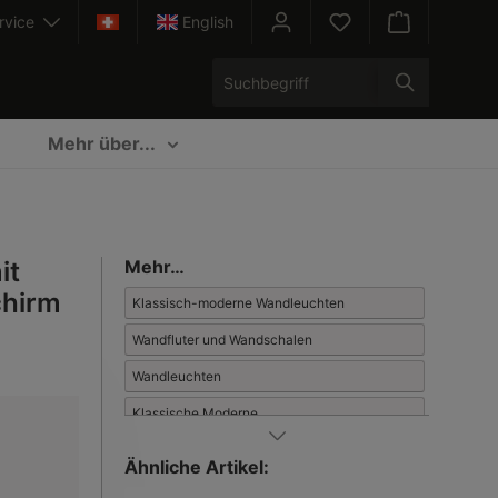
rvice
English
Warenkorb enth
Mehr über...
it
Mehr…
chirm
Klassisch-moderne Wandleuchten
Wandfluter und Wandschalen
Wandleuchten
Klassische Moderne
Ähnliche Artikel: