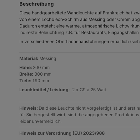
Beschreibung
Diese handgearbeitete Wandleuchte auf Frankreich hat zwei
von einem Lochblech-Schirm aus Messing oder Chrom abg
Dadurch entsteht eine warme, atmosphärische Lichtwirkung
indirekte Beleuchtung z.B. für Restaurants, Eingangshallen 
In verschiedenen Oberflächenausführungen erhältlich (siehe
Material:
Messing
Höhe:
200 mm
Breite:
300 mm
Tiefe:
190 mm
Leuchtmittel /
Leistung:
2 x G9 à 25 Watt
Hinweis:
Da diese Leuchte nicht vorgefertigt ist und erst 
für Sie hergestellt wird, sind die angegebenen Produktions
leider unvermeidlich.
Hinweis zur Verordnung (EU) 2023/988