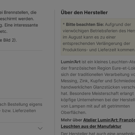
Über den Hersteller
 Brennstellen, die
eschirmt werden.
*
Bitte beachten Sie:
Aufgrund der
. Eine interessante
vierwöchigen Betriebsferien des Hers
etc.
im August kann es zu einer
 Bild 2).
entsprechenden Verlängerung der
Produktions- und Lieferzeit kommen
Lumin’Art
ist ein kleines Leuchten-Atel
der französischen Region Eure-et-Loir
sich der traditionellen Verarbeitung v
Messing, Zink, Kupfer und Schmiedee
handwerklichen Glanzstücken versch
hat. Besondere Meisterschaft erlangt
köpfige Unternehmen bei der Herstel
nach Bestellung eigens
von Lampen mit auf alt getrimmten
- bzw. Lieferzeiten
Oberflächen.
Mehr über
Atelier Lumin’Art: Franzö
Leuchten aus der Manufaktur
Der Hersteller hat auch eine ansehnli