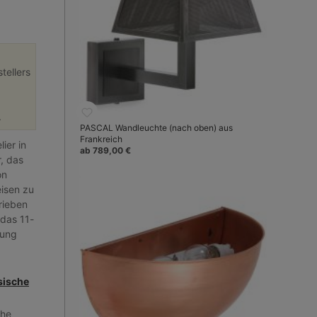
tellers
.
PASCAL Wandleuchte (nach oben) aus
Frankreich
ier in
ab 789,00 €
, das
on
isen zu
rieben
 das 11-
lung
sische
che