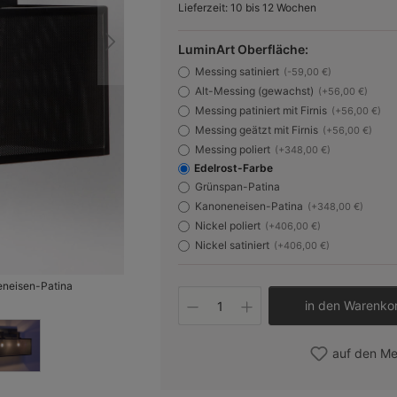
Lieferzeit: 10 bis 12 Wochen
LuminArt Oberfläche:
Messing satiniert
(-59,00 €)
Alt-Messing (gewachst)
(+56,00 €)
Messing patiniert mit Firnis
(+56,00 €)
Messing geätzt mit Firnis
(+56,00 €)
Messing poliert
(+348,00 €)
Edelrost-Farbe
Grünspan-Patina
Kanoneneisen-Patina
(+348,00 €)
Nickel poliert
(+406,00 €)
Nickel satiniert
(+406,00 €)
eneisen-Patina
Bild 2:
Die erhältlichen Messing-Oberflächen (Beispie
Produkt Anzahl: Gib 
in den Warenko
auf den Me