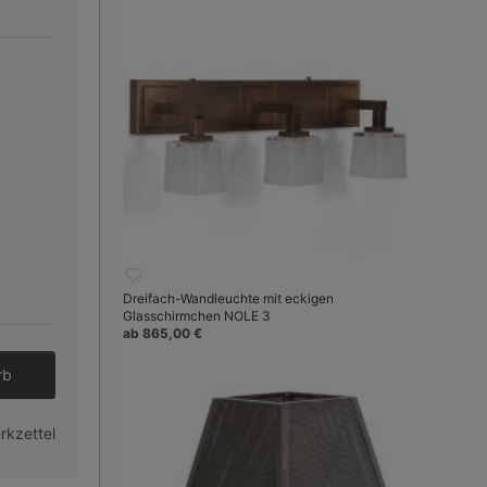
Dreifach-Wandleuchte mit eckigen
Glasschirmchen NOLE 3
ab 865,00 €
le)
Bild 3:
Ausführung in Kanoneneisen-Pa
den gewünschten Wert ein oder benutze 
rb
rkzettel