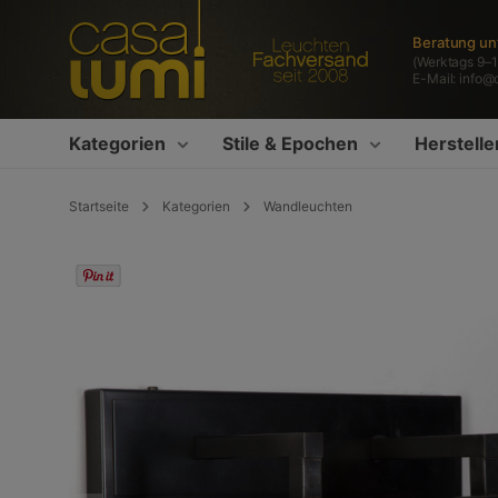
springen
Zur Hauptnavigation springen
Beratung un
(Werktags 9–1
E-Mail:
info@
Kategorien
Stile & Epochen
Herstelle
Startseite
Kategorien
Wandleuchten
Bildergalerie überspringen