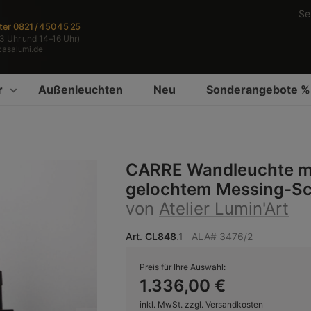
Se
ter
0821 / 450 45 25
3 Uhr und 14–16 Uhr)
casalumi.de
r
Außenleuchten
Neu
Sonderangebote %
CARRE Wandleuchte m
gelochtem Messing-S
von
Atelier Lumin'Art
Art.
CL848
.1
ALA# 3476/2
Preis für Ihre Auswahl:
1.336,00 €
inkl. MwSt. zzgl. Versandkosten