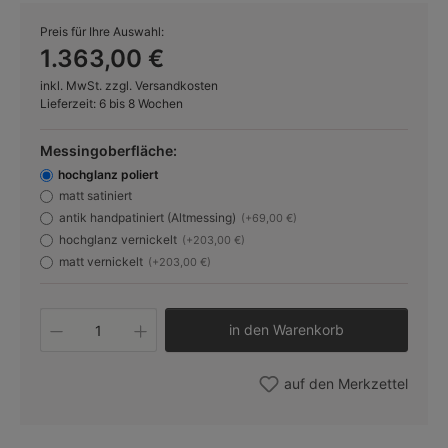
Preis für Ihre Auswahl:
1.363,00 €
inkl. MwSt. zzgl. Versandkosten
Lieferzeit: 6 bis 8 Wochen
Messingoberfläche:
hochglanz poliert
matt satiniert
antik handpatiniert (Altmessing)
(+69,00 €)
hochglanz vernickelt
(+203,00 €)
matt vernickelt
(+203,00 €)
Produkt Anzahl: Gib den gewünschten W
in den Warenkorb
auf den Merkzettel