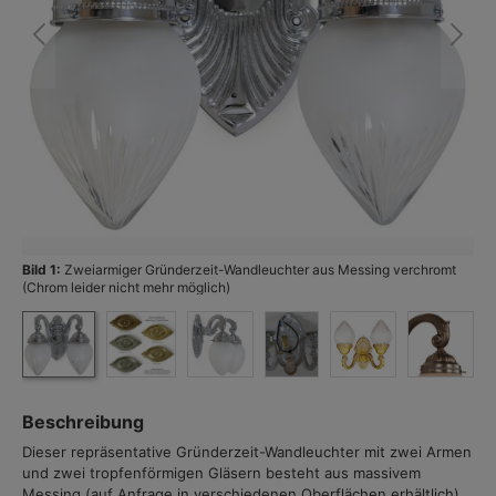
Bild 1:
Zweiarmiger Gründerzeit-Wandleuchter aus Messing verchromt
Bi
(Chrom leider nicht mehr möglich)
Beschreibung
Dieser repräsentative Gründerzeit-Wandleuchter mit zwei Armen
und zwei tropfenförmigen Gläsern besteht aus massivem
Messing (auf Anfrage in verschiedenen Oberflächen erhältlich)