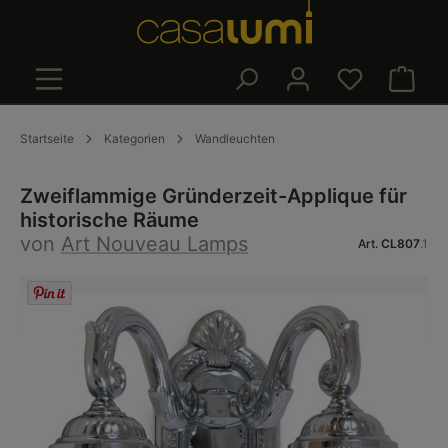
alt springen
Warenk
Startseite
Kategorien
Wandleuchten
Zweiflammige Gründerzeit-Applique für
historische Räume
von
Art Nouveau Lamps
Art.
CL807
.1
Bildergalerie überspringen