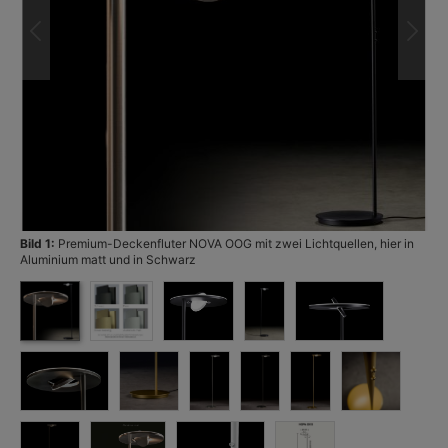
Bild 1:
Premium-Deckenfluter NOVA OOG mit zwei Lichtquellen, hier in
Bi
Aluminium matt und in Schwarz