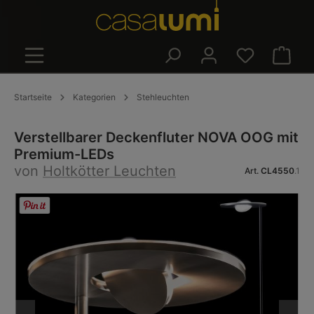
alt springen
Warenk
Startseite
Kategorien
Stehleuchten
Verstellbarer Deckenfluter NOVA OOG mit
Premium-LEDs
von
Holtkötter Leuchten
Art.
CL4550
.1
Bildergalerie überspringen