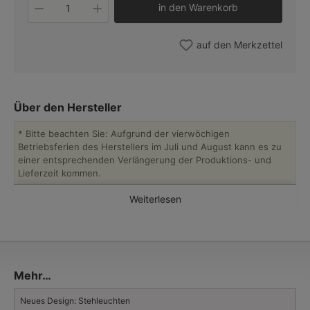
Produkt Anzahl: Gib den gewünschten W
in den Warenkorb
auf den Merkzettel
Über den Hersteller
* Bitte beachten Sie: Aufgrund der vierwöchigen
Betriebsferien des Herstellers im Juli und August kann es zu
einer entsprechenden Verlängerung der Produktions- und
Lieferzeit kommen.
Weiterlesen
Der westfälische Leuchtenhersteller
Holtkötter
, gegründet von
Franz Holtkötter im Jahr 1964, gilt als einer der wenigen
verbliebenen mittelständischen Firmen aus Deutschland, die
funktionale Wohnraum-Leuchten aus dem Premium-Segment mit
gestalterisch und technisch zeitgemäßem Anspruch herstellen.
Vom Werkzeugbau und der Design-Abteilung bis hin Dreherei,
Mehr…
Stanzerei, Gürtlerei, Galvanik, Schleiferei, Lackiererei und
Montage verlässt sich das familiengeführte Unternehmen auf
Neues Design: Stehleuchten
die über Jahrzehnte gewachsene Expertise und Erfahrung der