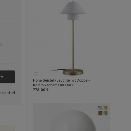
€)
den gewünschten Wert ein oder benutze 
rb
Hohe Beistell-Leuchte mit Doppel-
Keramikschirm OXFORD
778,00 €
rkzettel
Bild 3