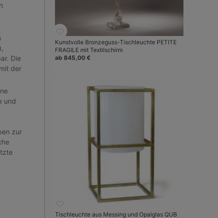
n
n
Kunstvolle Bronzeguss-Tischleuchte PETITE
),
FRAGILE mit Textilschirm
ar. Die
ab 845,00 €
mit der
ene
le und
pen zur
che
tzte
Tischleuchte aus Messing und Opalglas QUB