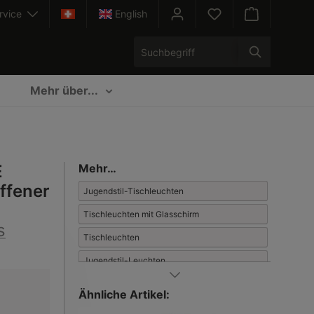
rvice
English
Warenkorb enth
Mehr über...
E
Mehr…
ffener
Jugendstil-Tischleuchten
Tischleuchten mit Glasschirm
s
Tischleuchten
Jugendstil-Leuchten
Ähnliche Artikel: