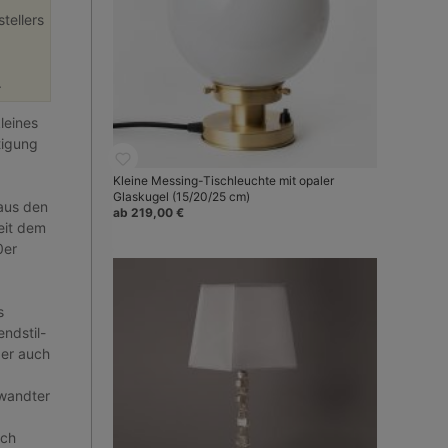
tellers
.
leines
tigung
Kleine Messing-Tischleuchte mit opaler
Glaskugel (15/20/25 cm)
aus den
ab 219,00 €
seit dem
0er
s
endstil-
ber auch
rwandter
ich