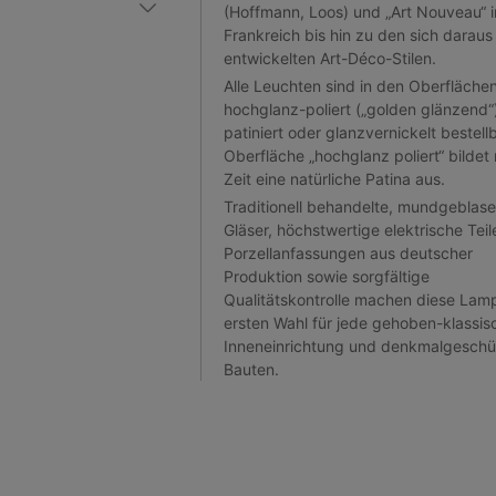
(Hoffmann, Loos) und „Art Nouveau“ i
Frankreich bis hin zu den sich daraus
entwickelten Art-Déco-Stilen.
Alle Leuchten sind in den Oberfläche
hochglanz-poliert („golden glänzend“
patiniert oder glanzvernickelt bestellb
Oberfläche „hochglanz poliert“ bildet 
Zeit eine natürliche Patina aus.
Traditionell behandelte, mundgeblas
Gläser, höchstwertige elektrische Tei
Porzellanfassungen aus deutscher
Produktion sowie sorgfältige
Qualitätskontrolle machen diese Lam
ersten Wahl für jede gehoben-klassis
Inneneinrichtung und denkmalgeschü
Bauten.