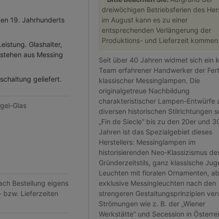
dreiwöchigen Betriebsferien des Hers
en 19. Jahrhunderts
im August kann es zu einer
entsprechenden Verlängerung der
Produktions- und Lieferzeit kommen
eistung. Glashalter,
estehen aus Messing
Seit über 40 Jahren widmet sich ein k
Team erfahrener Handwerker der Fer
chaltung geliefert.
klassischer Messinglampen. Die
originalgetreue Nachbildung
charakteristischer Lampen-Entwürfe 
gel-Glas
diversen historischen Stilrichtungen 
„Fin de Siecle“ bis zu den 20er und 3
Jahren ist das Spezialgebiet dieses
Herstellers: Messinglampen im
historisierenden Neo-Klassizismus de
Gründerzeitstils, ganz klassische Jug
Leuchten mit floralen Ornamenten, a
nach Bestellung eigens
exklusive Messingleuchten nach den
- bzw. Lieferzeiten
strengeren Gestaltungsprinzipien ve
Strömungen wie z. B. der „Wiener
Werkstätte“ und Secession in Österre