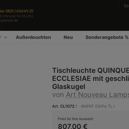
Se
ter
0821 / 450 45 25
3 Uhr und 14–16 Uhr)
casalumi.de
r
Außenleuchten
Neu
Sonderangebote %
Tischleuchte QUINQU
ECCLESIAE mit geschli
Glaskugel
von
Art Nouveau Lamp
Art.
CL1072
.1
ANPAT 09/Pe TL I
Preis für Ihre Auswahl:
807,00 €