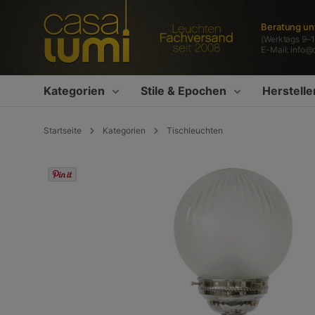
springen
Zur Hauptnavigation springen
Beratung un
(Werktags 9–1
E-Mail:
info@
Kategorien
Stile & Epochen
Herstelle
Startseite
Kategorien
Tischleuchten
Bildergalerie überspringen