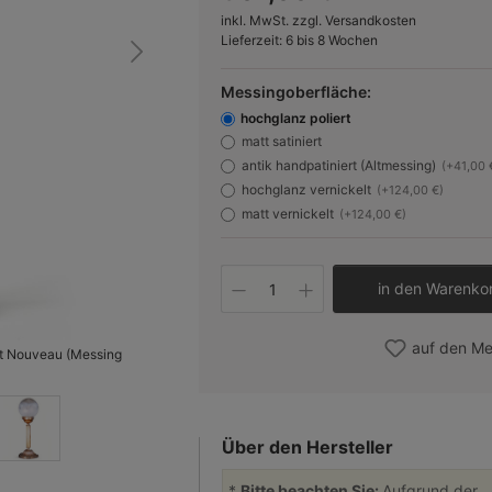
inkl. MwSt. zzgl. Versandkosten
Lieferzeit: 6 bis 8 Wochen
Messingoberfläche:
hochglanz poliert
matt satiniert
antik handpatiniert (Altmessing)
(+41,00 
hochglanz vernickelt
(+124,00 €)
matt vernickelt
(+124,00 €)
Produkt Anzahl: Gib 
in den Warenko
auf den Me
Art Nouveau (Messing
Bild 2
Über den Hersteller
*
Bitte beachten Sie:
Aufgrund der