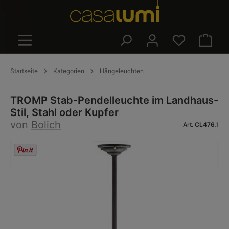
alt springen
Warenk
Startseite
Kategorien
Hängeleuchten
TROMP Stab-Pendelleuchte im Landhaus-
Stil, Stahl oder Kupfer
von
Bolich
Art.
CL476
.1
Bildergalerie überspringen