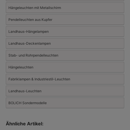
Fachändler erhalten Sie alle Bolich-Standardmodelle und
Hängeleuchten mit Metallschirm
Sonderanfertigungen mit kompetenter Beratung.
Videos und mehr über
Bolich: Klassische Leuchten im
Industriestil
Pendelleuchten aus Kupfer
Der Hersteller hat auch eine sehr umfangreiche und ansehnliche
Auswahl an
Landhaus-Hängelampen
Außenleuchten
.
Landhaus-Deckenlampen
Stab- und Rohrpendelleuchten
Hängeleuchten
Fabriklampen & Industriestil-Leuchten
Landhaus-Leuchten
BOLICH Sondermodelle
Ähnliche Artikel: