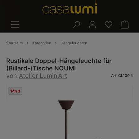
alt springen
Warenk
Startseite
Kategorien
Hängeleuchten
Rustikale Doppel-Hängeleuchte für
(Billard-)Tische NOUMI
von
Atelier Lumin'Art
Art.
CL130
.5
Bildergalerie überspringen