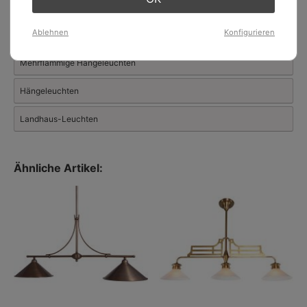
Balkenleuchten für Tische
Ablehnen
Konfigurieren
Stab- und Rohrpendelleuchten
Mehrflammige Hängeleuchten
Hängeleuchten
Landhaus-Leuchten
Ähnliche Artikel: