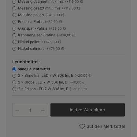
Messing patiniert mit Firnis
(+119,00 €)
Messing geätzt mit Firnis
(+119,00 €)
Messing poliert
(+416,00 €)
Edelrost-Farbe
(+59,00 €)
Grünspan-Patina
(+59,00 €)
Kanoneneisen-Patina
(+416,00 €)
Nickel poliert
(+476,00 €)
Nickel satiniert
(+476,00 €)
Leuchtmittel:
ohne Leuchtmittel
2 × Birne klar LED 7 W, 806 lm, E
(+20,00 €)
2 × Globe LED 7 W, 806 lm, E
(+40,00 €)
2 × Edison LED 7 W, 806 lm, E
(+36,00 €)
Produkt Anzahl: Gib den gewünschten W
in den Warenkorb
auf den Merkzettel