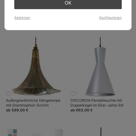
OK
Kleine Trichter-Pendelleuchte aus
HAMELN Hängeleuchte mit
rohem Messing TRATT
tiefgezogenem Schirm, RAL oder
Ablehnen
Konfigurieren
418,00 €
Kupfer
ab 260,00 €
Außergewöhnliche Hängelampe
DISCORDIA Pendelleuchte mit
mit Grammophon-Schirm
Doppelkegel im 50er-Jahre Stil
ab 589,00 €
ab 663,00 €