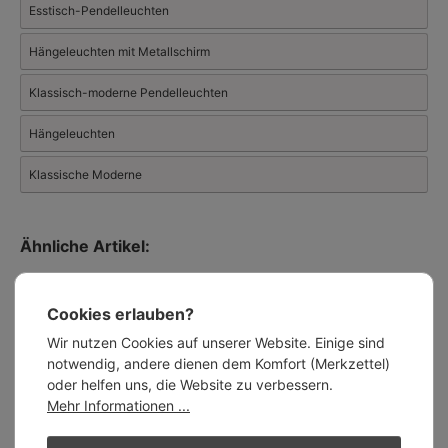
Esstisch-Pendelleuchten
langlebiger als die meisten herkömmlichen Lacke. Bei uns als
Fachändler erhalten Sie alle Bolich-Standardmodelle und
Hängeleuchten mit Metallschirm
Sonderanfertigungen mit kompetenter Beratung.
Videos und mehr über
Bolich: Klassische Leuchten im
Industriestil
Klassisch-moderne Pendelleuchten
Der Hersteller hat auch eine sehr umfangreiche und ansehnliche
Auswahl an
Hängeleuchten
Außenleuchten
.
Klassische Moderne
Ähnliche Artikel:
Cookies erlauben?
Wir nutzen Cookies auf unserer Website. Einige sind
notwendig, andere dienen dem Komfort (Merkzettel)
oder helfen uns, die Website zu verbessern.
Mehr Informationen ...