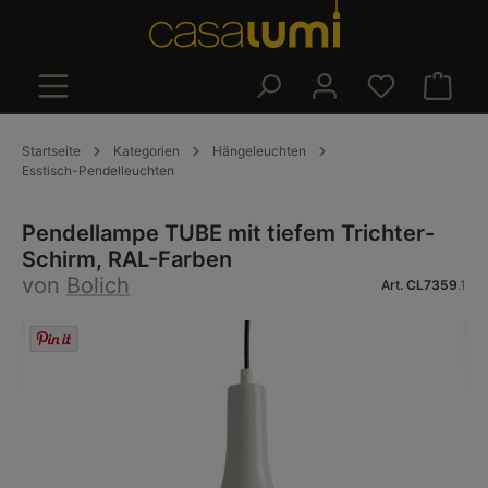
alt springen
Warenk
Startseite
Kategorien
Hängeleuchten
Esstisch-Pendelleuchten
Pendellampe TUBE mit tiefem Trichter-
Schirm, RAL-Farben
von
Bolich
Art.
CL7359
.1
Bildergalerie überspringen