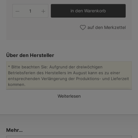
Produkt Anzahl: Gib den gewünschten W
in den Warenkorb
auf den Merkzettel
Über den Hersteller
* Bitte beachten Sie: Aufgrund der dreiwöchigen
Betriebsferien des Herstellers im August kann es zu einer
entsprechenden Verlängerung der Produktions- und Lieferzeit
kommen.
Weiterlesen
Das badische Familienunternehmen
Bolichwerke
wird seit 1911
von Tradition und Fortschritt geprägt. Heute stellt die
„Lichttechnische Fabrik“ mit der Traditionsserie
Ebolicht
wieder
handwerklich hochwertige und funktionale Leuchten im
klassischem Industriedesign des 20. Jahrhunderts her. Bolich-
Leuchten sind heute im Gegensatz zu den originalen Emaille-
Mehr…
Lampen Pulverlack-beschichtet. Diese hochwertigen
Einbrennlacke sind weitaus umweltfreundlicher, robuster und