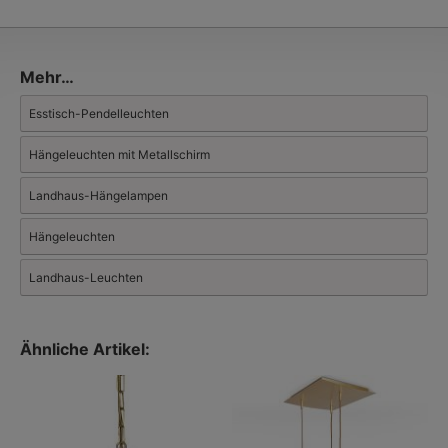
Messing, Zink, Kupfer und Schmiedeeisen zu handwerklichen
Glanzstücken verschrieben hat. Besondere Meisterschaft
erlangt das 11-köpfige Unternehmen bei der Herstellung von
Lampen mit auf alt getrimmten Oberflächen.
Mehr…
Mehr über
Atelier Lumin’Art: Französische Leuchten aus der
Manufaktur
Esstisch-Pendelleuchten
Der Hersteller hat auch eine ansehnliche Auswahl an
Außenleuchten.
Hängeleuchten mit Metallschirm
Landhaus-Hängelampen
Hängeleuchten
Landhaus-Leuchten
Ähnliche Artikel: