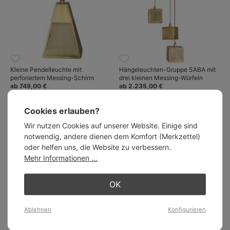
Kleine Pendelleuchte mit
Hängeleuchten-Gruppe SABA mit
perforiertem Messing-Schirm
drei kleinen Messing-Würfeln
ab 749,00 €
ab 2.235,00 €
Cookies erlauben?
Wir nutzen Cookies auf unserer Website. Einige sind
notwendig, andere dienen dem Komfort (Merkzettel)
oder helfen uns, die Website zu verbessern.
Mehr Informationen ...
OK
Ablehnen
Konfigurieren
Kleine Pendelleuchte aus Zink mit
Hängeleuchte mit drei kleinen,