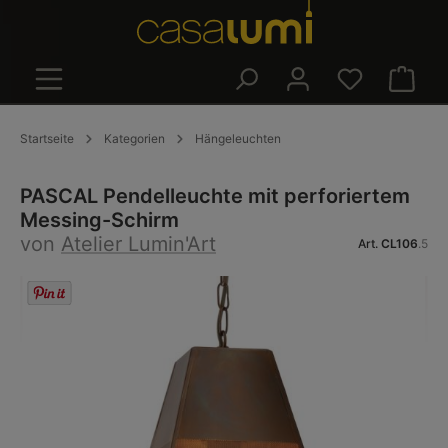
alt springen
Warenk
Startseite
Kategorien
Hängeleuchten
PASCAL Pendelleuchte mit perforiertem
Messing-Schirm
von
Atelier Lumin'Art
Art.
CL106
.5
Bildergalerie überspringen