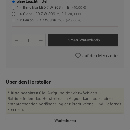
ohne Leuchtmittel
1 × Birne klar LED 7 W, 806 lm, E
(+10,00 €)
1 × Globe LED 7 W, 806 lm, E
(+20,00 €)
1 × Edison LED 7 W, 806 lm, E
(+18,00 €)
Produkt Anzahl: Gib den gewünschten W
in den Warenkorb
auf den Merkzettel
Über den Hersteller
*
Bitte beachten Sie:
Aufgrund der vierwöchigen
Betriebsferien des Herstellers im August kann es zu einer
entsprechenden Verlängerung der Produktions- und Lieferzeit
kommen.
Weiterlesen
Lumin’Art
ist ein kleines Leuchten-Atelier in der französischen
Region Eure-et-Loir, das sich der traditionellen Verarbeitung von