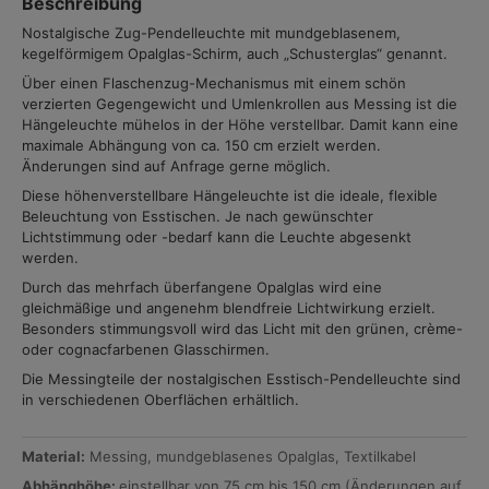
Beschreibung
Nostalgische Zug-Pendelleuchte mit mundgeblasenem,
kegelförmigem Opalglas-Schirm, auch „Schusterglas“ genannt.
Über einen Flaschenzug-Mechanismus mit einem schön
verzierten Gegengewicht und Umlenkrollen aus Messing ist die
Hängeleuchte mühelos in der Höhe verstellbar. Damit kann eine
maximale Abhängung von ca. 150 cm erzielt werden.
Änderungen sind auf Anfrage gerne möglich.
Diese höhenverstellbare Hängeleuchte ist die ideale, flexible
Beleuchtung von Esstischen. Je nach gewünschter
Lichtstimmung oder -bedarf kann die Leuchte abgesenkt
werden.
Durch das mehrfach überfangene Opalglas wird eine
gleichmäßige und angenehm blendfreie Lichtwirkung erzielt.
Besonders stimmungsvoll wird das Licht mit den grünen, crème-
oder cognacfarbenen Glasschirmen.
Die Messingteile der nostalgischen Esstisch-Pendelleuchte sind
in verschiedenen Oberflächen erhältlich.
Material:
Messing, mundgeblasenes Opalglas, Textilkabel
Abhänghöhe:
einstellbar von 75 cm bis 150 cm (Änderungen auf