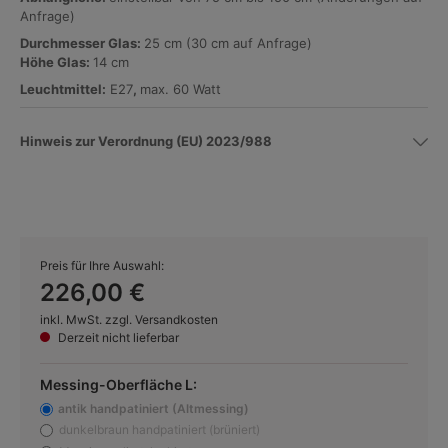
Anfrage)
Durchmesser Glas:
25 cm (30 cm auf Anfrage)
Höhe Glas:
14 cm
Leuchtmittel:
E27
,
max. 60 Watt
Hinweis zur Verordnung (EU) 2023/988
Preis für Ihre Auswahl:
226,00 €
inkl. MwSt. zzgl. Versandkosten
Derzeit nicht lieferbar
Messing-Oberfläche L:
antik handpatiniert (Altmessing)
(Diese Option ist zurzeit nicht verfügbar.)
dunkelbraun handpatiniert (brüniert)
(Diese Option ist zurzeit nicht verfügbar.)