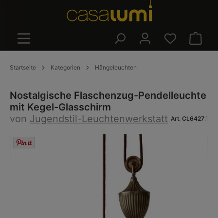
alt springen
Warenk
Startseite
Kategorien
Hängeleuchten
Nostalgische Flaschenzug-Pendelleuchte
mit Kegel-Glasschirm
von
Jugendstil-Leuchtenwerkstatt
Art.
CL6427
.1
Bildergalerie überspringen