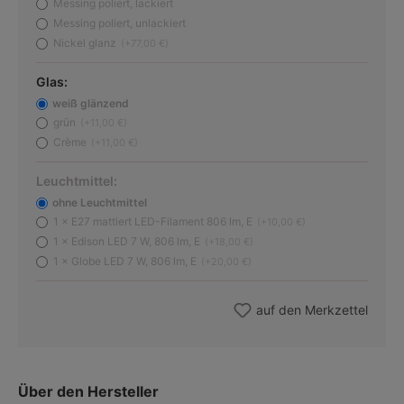
Messing poliert, lackiert
(Diese Option ist zurzeit nicht verfügbar.)
Messing poliert, unlackiert
(Diese Option ist zurzeit nicht verfügbar.)
Nickel glanz
(+77,00 €)
Glas:
weiß glänzend
(Diese Option ist zurzeit nicht verfügbar.)
grün
(+11,00 €)
Crème
(+11,00 €)
Leuchtmittel:
ohne Leuchtmittel
1 × E27 mattiert LED-Filament 806 lm, E
(+10,00 €)
1 × Edison LED 7 W, 806 lm, E
(+18,00 €)
1 × Globe LED 7 W, 806 lm, E
(+20,00 €)
auf den Merkzettel
Über den Hersteller