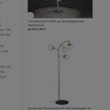
n
n
Tischleuchte FLORA aus Bronzeguss mit
),
Textilschirm
ar. Die
ab 943,00 €
mit der
ene
le und
pen zur
che
tzte
Kunstvolle Stehleuchte mit vier Glaskugeln an