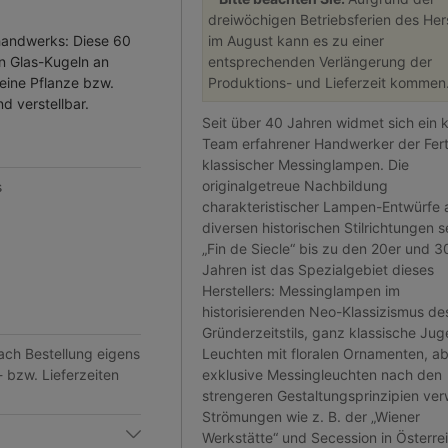
dreiwöchigen Betriebsferien des Hers
rhandwerks: Diese 60
im August kann es zu einer
in Glas-Kugeln an
entsprechenden Verlängerung der
 eine Pflanze bzw.
Produktions- und Lieferzeit kommen
d verstellbar.
Seit über 40 Jahren widmet sich ein k
Team erfahrener Handwerker der Fer
klassischer Messinglampen. Die
originalgetreue Nachbildung
s
charakteristischer Lampen-Entwürfe 
diversen historischen Stilrichtungen 
„Fin de Siecle“ bis zu den 20er und 3
Jahren ist das Spezialgebiet dieses
Herstellers: Messinglampen im
historisierenden Neo-Klassizismus de
Gründerzeitstils, ganz klassische Jug
nach Bestellung eigens
Leuchten mit floralen Ornamenten, a
- bzw. Lieferzeiten
exklusive Messingleuchten nach den
strengeren Gestaltungsprinzipien ve
Strömungen wie z. B. der „Wiener
Werkstätte“ und Secession in Österre