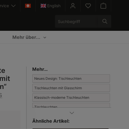
rvice
English
Warenkorb enth
Mehr über...
te
Mehr…
mit
Neues Design: Tischleuchten
n“
Tischleuchten mit Glasschirm
s
Klassisch-moderne Tischleuchten
Tischleuchten
Klassische Moderne
Ähnliche Artikel:
Leuchten in neuem Design