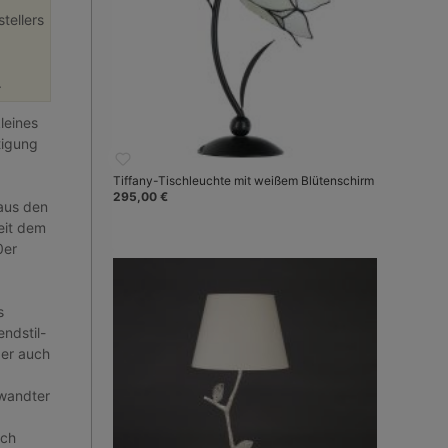
tellers
.
leines
tigung
Tiffany-Tischleuchte mit weißem Blütenschirm
295,00 €
aus den
seit dem
0er
s
endstil-
ber auch
rwandter
ich