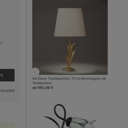
€)
den gewünschten Wert ein oder benutze 
rb
Art Déco-Tischleuchte LYS im Bronzeguss mit
Textilschirm
ab 983,00 €
rkzettel
Bild 3