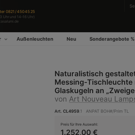
Se
ter
0821 / 450 45 25
3 Uhr und 14–16 Uhr)
casalumi.de
r
Außenleuchten
Neu
Sonderangebote %
Naturalistisch gestalte
Messing-Tischleuchte 
Glaskugeln an „Zweige
von
Art Nouveau Lamp
Art.
CL4959
.1
ANPAT BOH#/Prim TL
Preis für Ihre Auswahl:
1.252,00 €