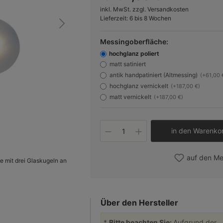
inkl. MwSt. zzgl. Versandkosten
Lieferzeit: 6 bis 8 Wochen
Messingoberfläche:
hochglanz poliert
matt satiniert
antik handpatiniert (Altmessing)
(+61,00 
hochglanz vernickelt
(+187,00 €)
matt vernickelt
(+187,00 €)
Produkt Anzahl: Gib 
in den Warenko
auf den Me
e mit drei Glaskugeln an
Bild 2
Über den Hersteller
*
Bitte beachten Sie:
Aufgrund der