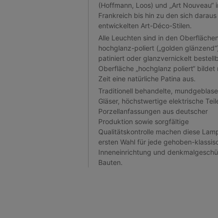
(Hoffmann, Loos) und „Art Nouveau“ i
Frankreich bis hin zu den sich daraus
entwickelten Art-Déco-Stilen.
Alle Leuchten sind in den Oberfläche
hochglanz-poliert („golden glänzend“
patiniert oder glanzvernickelt bestellb
Oberfläche „hochglanz poliert“ bildet 
Zeit eine natürliche Patina aus.
Traditionell behandelte, mundgeblas
Gläser, höchstwertige elektrische Tei
Porzellanfassungen aus deutscher
Produktion sowie sorgfältige
Qualitätskontrolle machen diese Lam
ersten Wahl für jede gehoben-klassis
Inneneinrichtung und denkmalgeschü
Bauten.