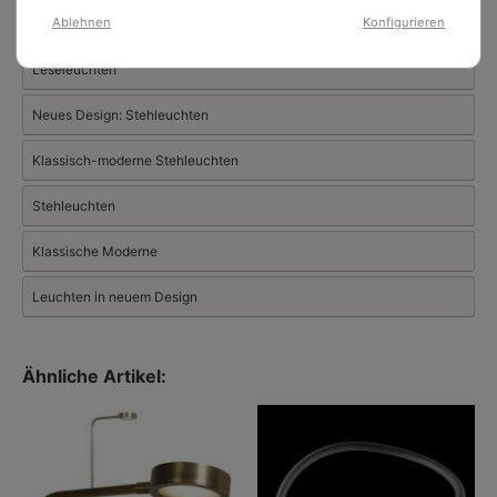
Der Hersteller hat auch eine sehr ansehnliche Auswahl an
Ablehnen
Konfigurieren
Stehleuchten mit Metallschirm
Außenleuchten
.
Leseleuchten
Neues Design: Stehleuchten
Klassisch-moderne Stehleuchten
Stehleuchten
Klassische Moderne
Leuchten in neuem Design
Ähnliche Artikel: