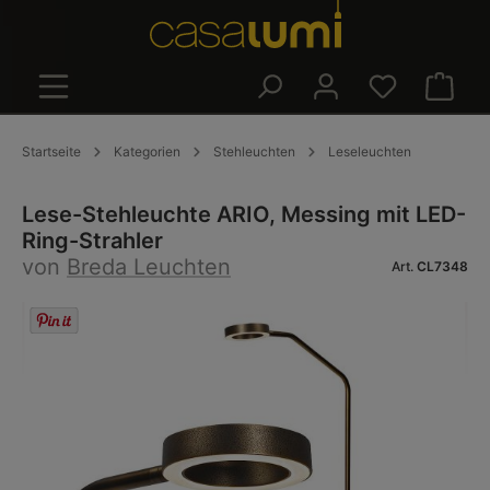
alt springen
Warenk
Startseite
Kategorien
Stehleuchten
Leseleuchten
Lese-Stehleuchte ARIO, Messing mit LED-
Ring-Strahler
von
Breda Leuchten
Art.
CL7348
Bildergalerie überspringen