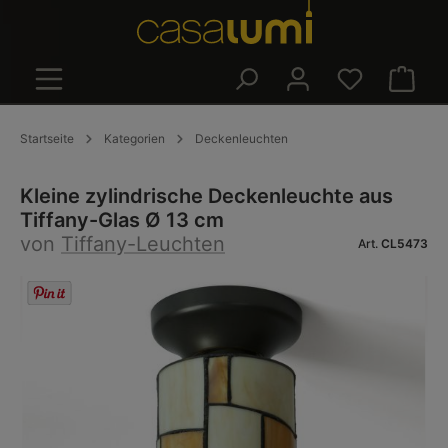
alt springen
Warenk
Startseite
Kategorien
Deckenleuchten
Kleine zylindrische Deckenleuchte aus
Tiffany-Glas Ø 13 cm
von
Tiffany-Leuchten
Art.
CL5473
Bildergalerie überspringen