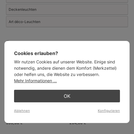
auszeichnet.
Deckenleuchten
Art déco-Leuchten
Ähnliche Artikel:
Cookies erlauben?
Wir nutzen Cookies auf unserer Website. Einige sind
notwendig, andere dienen dem Komfort (Merkzettel)
oder helfen uns, die Website zu verbessern.
Mehr Informationen ...
OK
Ablehnen
Konfigurieren
Runde Deckenleuchte mit
Kleine Zylinder-Deckenleuchte
Tiffanyglas-Schirm Ø 36 cm
aus Perlmutt-Glas Ø 13 cm
330,00 €
204,00 €