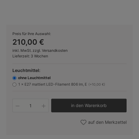
Preis für Ihre Auswahl:
210,00 €
inkl. MwSt. zzgl. Versandkosten
Lieferzeit: 3 Wochen
Leuchtmittel:
ohne Leuchtmittel
1 × E27 mattiert LED-Filament 806 lm, E
(+10,00 €)
Produkt Anzahl: Gib den gewünschten W
in den Warenkorb
auf den Merkzettel