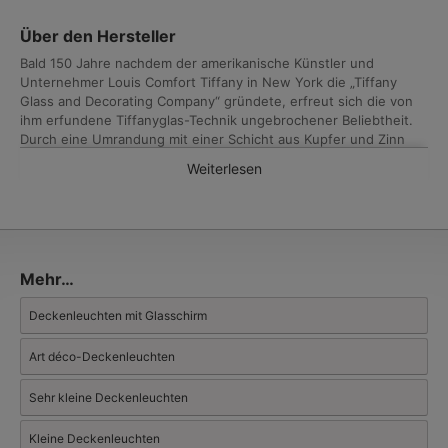
Über den Hersteller
Bald 150 Jahre nachdem der amerikanische Künstler und
Unternehmer Louis Comfort Tiffany in New York die „Tiffany
Glass and Decorating Company“ gründete, erfreut sich die von
ihm erfundene Tiffanyglas-Technik ungebrochener Beliebtheit.
Durch eine Umrandung mit einer Schicht aus Kupfer und Zinn
(früher wurde auch Blei eingesetzt) machte er es möglich,
Weiterlesen
Buntglas-Scheiben miteinander zu verlöten und sie zu
detailreichen Ornamenten, Mustern und Bildern zu arrangieren.
Neben Kirchenfenstern erwiesen sich Leuchtenschirme als eine
ideale Anwendung dieser Technik, zumal damals gerade die
Glühfadenbirne in die Privathaushalte einzog.
Die in den Niederlanden entworfenen Tiffany-Leuchten reichen
Mehr…
selbstredend qualitativ nicht an die heute unerschwinglichen
Originale des Jugendstils heran, werden aber im selben
Deckenleuchten mit Glasschirm
Verfahren handgefertigt und bringen die ganze Faszination
dieser Technik zum Ausdruck. Neben Tiffany-typischen,
Art déco-Deckenleuchten
naturalistisch-verspielten Jugendstil-Designs des frühen 20.
Jahrhunderts folgen viele unserer Tiffany-Leuchten Einflüssen
Sehr kleine Deckenleuchten
aus dem Art Déco, insbesondere in der Ausprägung der
expressionistischen Amsterdamer Schule, welche sich durch
Kleine Deckenleuchten
eine schlichte, flächige und äußerst harmonische Geometrie