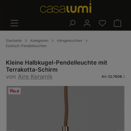
alt springen
Warenk
Startseite
Kategorien
Hängeleuchten
Esstisch-Pendelleuchten
Kleine Halbkugel-Pendelleuchte mit
Terrakotta-Schirm
von
Aire Keramik
Art.
CL7608
.3
Bildergalerie überspringen