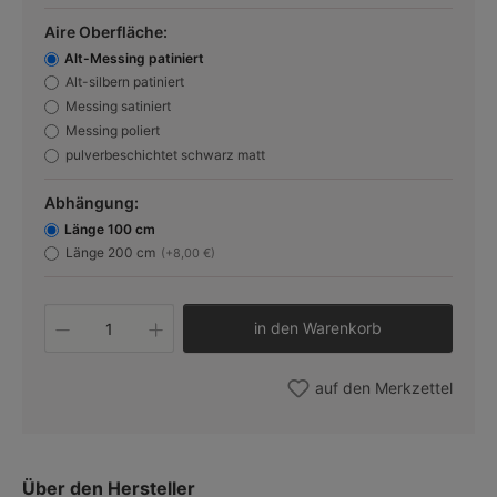
Aire Oberfläche:
Alt-Messing patiniert
Alt-silbern patiniert
Messing satiniert
Messing poliert
pulverbeschichtet schwarz matt
Abhängung:
Länge 100 cm
Länge 200 cm
(+8,00 €)
Produkt Anzahl: Gib den gewünschten W
in den Warenkorb
auf den Merkzettel
Über den Hersteller