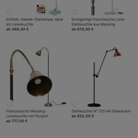
SIGNAL Gelenk-Stehlampe, ideal
Einzigartige französische Lese-
als Leseleuchte
Stehleuchte aus Messing
ab 468,00 €
ab 870,00 €
Französische Messing-
Stehleuchte N° 215 mit Gelenkarm
Leseleuchte mit Flexarm
ab 952,00 €
ab 777,00 €