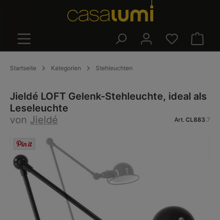
alt springen
Warenk
Startseite
Kategorien
Stehleuchten
Jieldé LOFT Gelenk-Stehleuchte, ideal als
Leseleuchte
von
Jieldé
Art.
CL883
.7
Bildergalerie überspringen