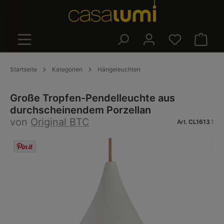
alt springen
Warenk
Startseite
Kategorien
Hängeleuchten
Große Tropfen-Pendelleuchte aus
durchscheinendem Porzellan
von
Original BTC
Art.
CL1613
.1
Bildergalerie überspringen