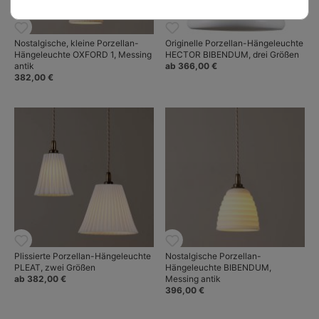
Nostalgische, kleine Porzellan-
Originelle Porzellan-Hängeleuchte
Hängeleuchte OXFORD 1, Messing
HECTOR BIBENDUM, drei Größen
antik
ab 366,00 €
382,00 €
Plissierte Porzellan-Hängeleuchte
Nostalgische Porzellan-
PLEAT, zwei Größen
Hängeleuchte BIBENDUM,
ab 382,00 €
Messing antik
396,00 €