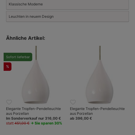
Als langjähriger, autorisierter Vertreter liefern wir das komplette
Klassische Moderne
Sortiment aus dem
Original BTC-Katalog.
Leuchten in neuem Design
Ähnliche Artikel:
Sofort lieferbar
%
Elegante Tropfen-Pendelleuchte
Elegante Tropfen-Pendelleuchte
aus Porzellan
aus Porzellan
Im Sonderverkauf nur 316,00 €
ab 396,00 €
statt
451,00 €
→ Sie sparen 30%