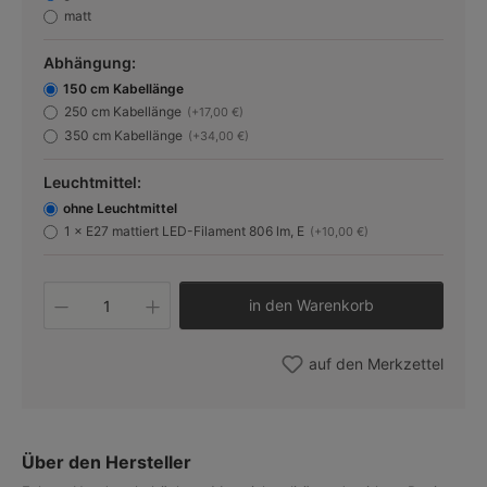
matt
Abhängung:
150 cm Kabellänge
250 cm Kabellänge
(+17,00 €)
350 cm Kabellänge
(+34,00 €)
Leuchtmittel:
ohne Leuchtmittel
1 × E27 mattiert LED-Filament 806 lm, E
(+10,00 €)
Produkt Anzahl: Gib den gewünschten W
in den Warenkorb
auf den Merkzettel
Über den Hersteller