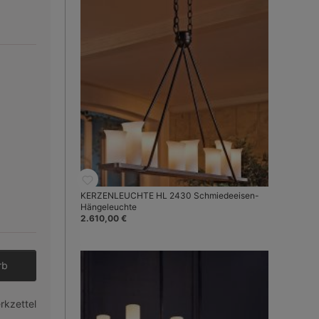
Hängeleuchten
Historische Leuchten
KERZENLEUCHTE HL 2430 Schmiedeeisen-
Hängeleuchte
2.610,00 €
ei Robers
Bild 3
den gewünschten Wert ein oder benutze 
rb
rkzettel