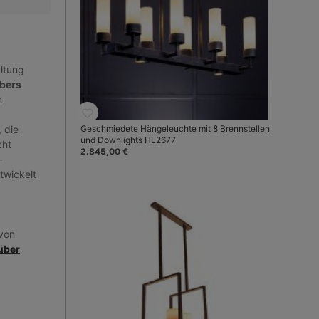
ltung
bers
m
 die
Geschmiedete Hängeleuchte mit 8 Brennstellen
und Downlights HL2677
cht
2.845,00 €
-
twickelt
von
über