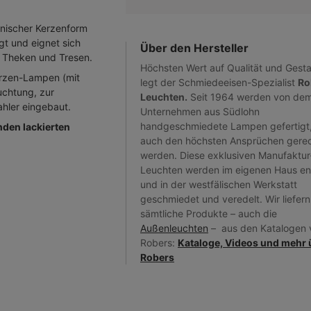
anischer Kerzenform
gt und eignet sich
Über den Hersteller
 Theken und Tresen.
Höchsten Wert auf Qualität und Gesta
erzen-Lampen (mit
legt der Schmiedeeisen-Spezialist
Ro
uchtung, zur
Leuchten.
Seit 1964 werden von de
hler eingebaut.
Unternehmen aus Südlohn
handgeschmiedete Lampen gefertigt,
nden lackierten
auch den höchsten Ansprüchen gere
werden. Diese exklusiven Manufaktur
Leuchten werden im eigenen Haus en
und in der westfälischen Werkstatt
geschmiedet und veredelt. Wir liefern
sämtliche Produkte – auch die
Außenleuchten
– aus den Katalogen 
Robers:
Kataloge, Videos und mehr 
Robers