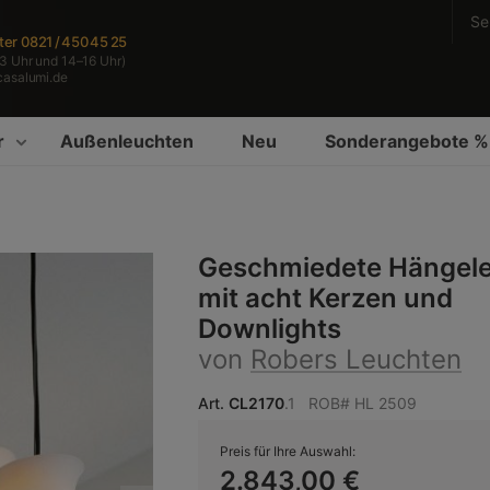
Se
ter
0821 / 450 45 25
3 Uhr und 14–16 Uhr)
casalumi.de
r
Außenleuchten
Neu
Sonderangebote %
Geschmiedete Hängel
mit acht Kerzen und
Downlights
von
Robers Leuchten
Art.
CL2170
.1
ROB# HL 2509
Preis für Ihre Auswahl:
2.843,00 €