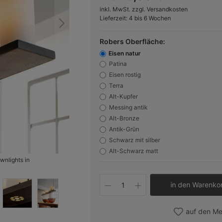
inkl. MwSt. zzgl. Versandkosten
Lieferzeit: 4 bis 6 Wochen
Robers Oberfläche:
Eisen natur
Patina
Eisen rostig
Terra
Alt-Kupfer
Messing antik
Alt-Bronze
Antik-Grün
Schwarz mit silber
Alt-Schwarz matt
wnlights in
Bild 2:
Die erhältlichen Schmiedeeisen-Oberflächen b
Produkt Anzahl: Gib 
in den Warenko
auf den Me