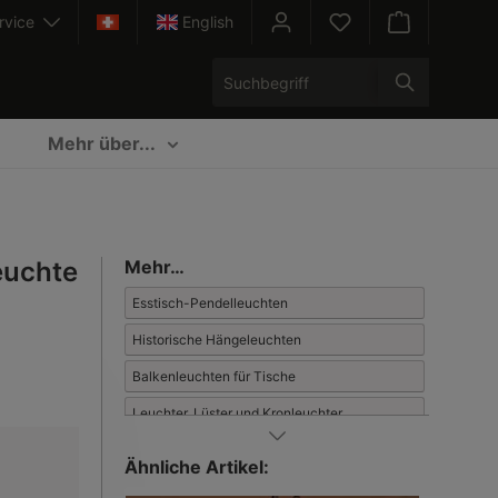
rvice
English
Warenkorb enth
Mehr über...
euchte
Mehr…
Esstisch-Pendelleuchten
Historische Hängeleuchten
Balkenleuchten für Tische
Leuchter, Lüster und Kronleuchter
Mehrflammige Hängeleuchten
Ähnliche Artikel:
Große Pendelleuchten