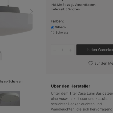
inkl. MwSt. zzgl. Versandkosten
Lieferzeit: 3 Wochen
Farben:
Silbern
Schwarz
Produkt Anzahl: Gib 
in den Warenko
auf den Me
lglas-Schale an
Bild 2
Über den Hersteller
Unter dem Titel Casa Lumi Basics zei
eine Auswahl zeitloser und klassisch-
schlichter Deckenleuchten und
Wandleuchten, die sich hervorragend