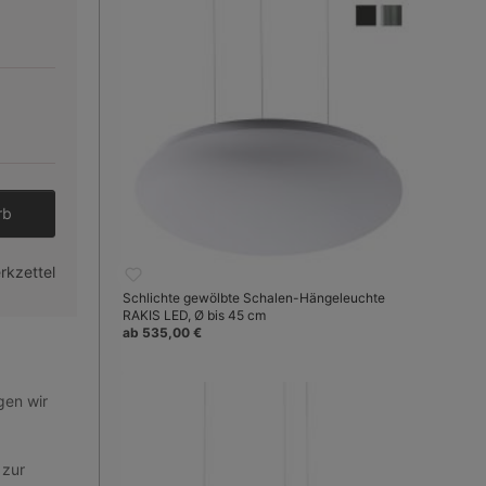
den gewünschten Wert ein oder benutze 
rb
rkzettel
Schlichte gewölbte Schalen-Hängeleuchte
RAKIS LED, Ø bis 45 cm
ab 535,00 €
Bild 3
gen wir
 zur