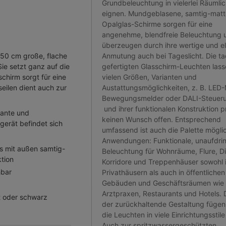
Grundbeleuchtung in vielerlei Räumli
eignen. Mundgeblasene, samtig-matt
Opalglas-Schirme sorgen für eine
angenehme, blendfreie Beleuchtung 
überzeugen durch ihre wertige und e
 50 cm große, flache
Anmutung auch bei Tageslicht. Die ta
ie setzt ganz auf die
gefertigten Glasschirm-Leuchten lass
chirm sorgt für eine
vielen Größen, Varianten und
eilen dient auch zur
Austattungsmöglichkeiten, z. B. LED
Bewegungsmelder oder DALI-Steuer
und ihrer funktionalen Konstruktion p
gante und
keinen Wunsch offen. Entsprechend
gerät befindet sich
umfassend ist auch die Palette mögli
Anwendungen: Funktionale, unaufdrin
as mit außen samtig-
Beleuchtung für Wohnräume, Flure, Di
tion
Korridore und Treppenhäuser sowohl 
hbar
Privathäusern als auch in öffentlichen
Gebäuden und Geschäftsräumen wie 
Arztpraxen, Restaurants und Hotels.
rt oder schwarz
der zurückhaltende Gestaltung fügen
die Leuchten in viele Einrichtungsstile
Auch zur spritzwassergeschützten