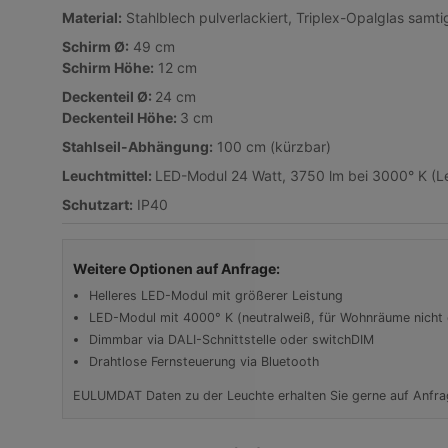
Material:
Stahlblech pulverlackiert, Triplex-Opalglas samtig 
Schirm Ø:
49 cm
Schirm Höhe:
12 cm
Deckenteil Ø:
24 cm
Deckenteil Höhe:
3 cm
Stahlseil-Abhängung:
100 cm (kürzbar)
Leuchtmittel:
LED-Modul 24 Watt, 3750 lm bei 3000° K (L
Schutzart:
IP40
Weitere Optionen auf Anfrage:
Helleres LED-Modul mit größerer Leistung
LED-Modul mit 4000° K (neutralweiß, für Wohnräume nicht
Dimmbar via DALI-Schnittstelle oder switchDIM
Drahtlose Fernsteuerung via Bluetooth
EULUMDAT Daten zu der Leuchte erhalten Sie gerne auf Anfra