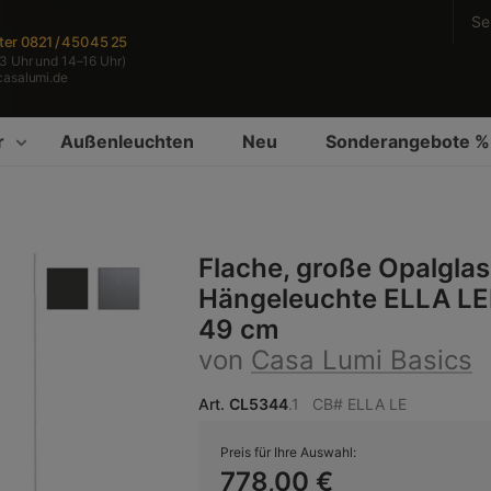
Se
ter
0821 / 450 45 25
3 Uhr und 14–16 Uhr)
casalumi.de
r
Außenleuchten
Neu
Sonderangebote %
Flache, große Opalglas
Hängeleuchte ELLA LE
49 cm
von
Casa Lumi Basics
Art.
CL5344
.1
CB# ELLA LE
Preis für Ihre Auswahl:
778,00 €