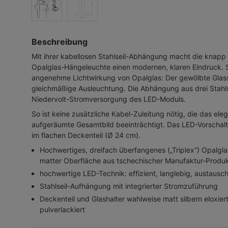
Beschreibung
Mit ihrer kabellosen Stahlseil-Abhängung macht die knapp
Opalglas-Hängeleuchte einen modernen, klaren Eindruck. S
angenehme Lichtwirkung von Opalglas: Der gewölbte Glass
gleichmäßige Ausleuchtung. Die Abhängung aus drei Stahls
Niedervolt-Stromversorgung des LED-Moduls.
So ist keine zusätzliche Kabel-Zuleitung nötig, die das ele
aufgeräumte Gesamtbild beeinträchtigt. Das LED-Vorschalt
im flachen Deckenteil (Ø 24 cm).
Hochwertiges, dreifach überfangenes („Triplex“) Opalgl
matter Oberfläche aus tschechischer Manufaktur-Produk
hochwertige LED-Technik: effizient, langlebig, austausc
Stahlseil-Aufhängung mit integrierter Stromzuführung
Deckenteil und Glashalter wahlweise matt silbern eloxie
pulverlackiert