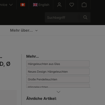
rvice
English
Warenkorb enth
Mehr über...
-
Mehr…
D, Ø
Hängeleuchten aus Glas
Neues Design: Hängeleuchten
Große Pendelleuchten
Hängeleuchten
Leuchten in neuem Design
Ähnliche Artikel: