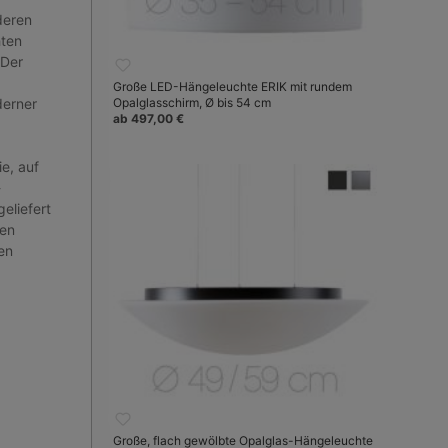
deren
hten
 Der
Große LED-Hängeleuchte ERIK mit rundem
derner
Opalglasschirm, Ø bis 54 cm
ab 497,00 €
e, auf
-
eliefert
ren
en
Große, flach gewölbte Opalglas-Hängeleuchte