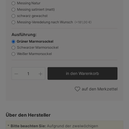
Messing Natur
Messing satiniert (matt)
schwarz gewachst
Messing-Veredelung nach Wunsch
(+181,00 €)
Ausführung:
Grüner Marmorsockel
Schwarzer Marmorsockel
Weißer Marmorsockel
Produkt Anzahl: Gib den gewünschten W
in den Warenkorb
auf den Merkzettel
Über den Hersteller
*
Bitte beachten Sie:
Aufgrund der zweiwöchigen