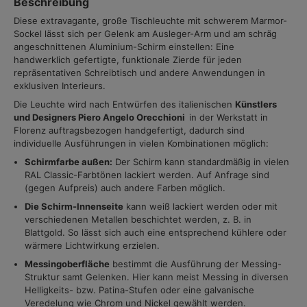
Beschreibung
Diese extravagante, große Tischleuchte mit schwerem Marmor-
Sockel lässt sich per Gelenk am Ausleger-Arm und am schräg
angeschnittenen Aluminium-Schirm einstellen: Eine
handwerklich gefertigte, funktionale Zierde für jeden
repräsentativen Schreibtisch und andere Anwendungen in
exklusiven Interieurs.
Die Leuchte wird nach Entwürfen des italienischen
Künstlers
und Designers Piero Angelo Orecchioni
in der Werkstatt in
Florenz auftragsbezogen handgefertigt, dadurch sind
individuelle Ausführungen in vielen Kombinationen möglich:
Schirmfarbe außen:
Der Schirm kann standardmäßig in vielen
RAL Classic-Farbtönen lackiert werden. Auf Anfrage sind
(gegen Aufpreis) auch andere Farben möglich.
Die Schirm-Innenseite
kann weiß lackiert werden oder mit
verschiedenen Metallen beschichtet werden, z. B. in
Blattgold. So lässt sich auch eine entsprechend kühlere oder
wärmere Lichtwirkung erzielen.
Messingoberfläche
bestimmt die Ausführung der Messing-
Struktur samt Gelenken. Hier kann meist Messing in diversen
Helligkeits- bzw. Patina-Stufen oder eine galvanische
Veredelung wie Chrom und Nickel gewählt werden.