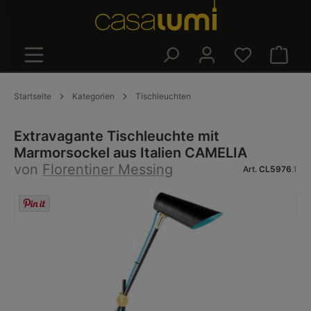
alt springen
Warenk
Startseite
Kategorien
Tischleuchten
Extravagante Tischleuchte mit
Marmorsockel aus Italien CAMELIA
von
Florentiner Messing
Art.
CL5976
.1
Bildergalerie überspringen