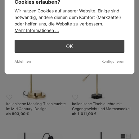
Cookies erlauben?
Leuchten in neuem Design
Wir nutzen Cookies auf unserer Website. Einige sind
notwendig, andere dienen dem Komfort (Merkzettel)
oder helfen uns, die Website zu verbessern.
Mehr Informationen ...
Ähnliche Artikel:
OK
Ablehnen
Konfigurieren
Italienische Messing-Tischleuchte
Italienische Tischleuchte mit
im Mid Century-Design
Gegengewicht und Marmorsockel
ab 893,00 €
ab 1.011,00 €