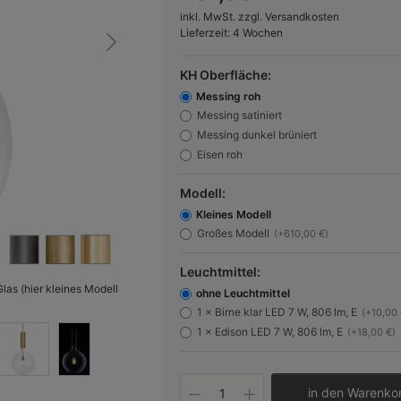
inkl. MwSt. zzgl. Versandkosten
Lieferzeit: 4 Wochen
KH Oberfläche:
Messing roh
Messing satiniert
Messing dunkel brüniert
Eisen roh
Modell:
Kleines Modell
Großes Modell
(+610,00 €)
Leuchtmittel:
s (hier kleines Modell
Bild 2:
Kleines Modell in „Messing roh“
ohne Leuchtmittel
1 × Birne klar LED 7 W, 806 lm, E
(+10,00 
1 × Edison LED 7 W, 806 lm, E
(+18,00 €)
Produkt Anzahl: Gib 
in den Warenko