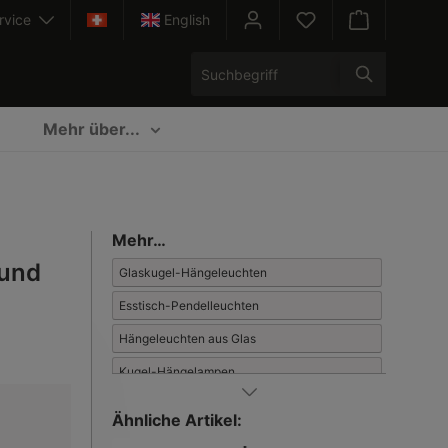
rvice
English
Warenkorb enth
Mehr über...
Mehr…
 und
Glaskugel-Hängeleuchten
Esstisch-Pendelleuchten
Hängeleuchten aus Glas
Kugel-Hängelampen
Neues Design: Hängeleuchten
Ähnliche Artikel:
Klassisch-moderne Pendelleuchten