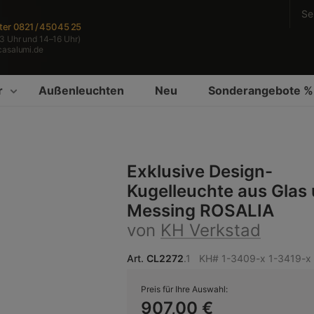
Se
ter
0821 / 450 45 25
3 Uhr und 14–16 Uhr)
casalumi.de
r
Außenleuchten
Neu
Sonderangebote %
Exklusive Design-
Kugelleuchte aus Glas
Messing ROSALIA
von
KH Verkstad
Art.
CL2272
.1
KH# 1-3409-x 1-3419-x
Preis für Ihre Auswahl:
907,00 €