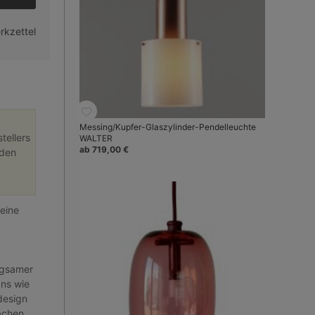
rkzettel
Messing/Kupfer-Glaszylinder-Pendelleuchte
tellers
WALTER
ab 719,00 €
nden
leine
rgsamer
gns wie
design
rachen