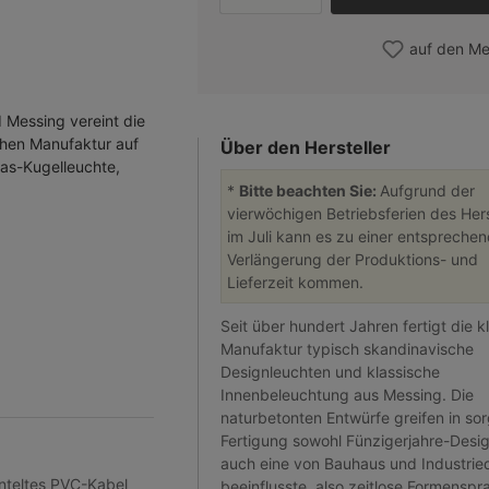
auf den Me
Messing vereint die
chen Manufaktur auf
Über den Hersteller
las-Kugelleuchte,
*
Bitte beachten Sie:
Aufgrund der
vierwöchigen Betriebsferien des Hers
im Juli kann es zu einer entspreche
Verlängerung der Produktions- und
Lieferzeit kommen.
Seit über hundert Jahren fertigt die k
Manufaktur typisch skandinavische
Designleuchten und klassische
Innenbeleuchtung aus Messing. Die
naturbetonten Entwürfe greifen in so
Fertigung sowohl Fünzigerjahre-Desi
auch eine von Bauhaus und Industrie
nteltes PVC-Kabel
beeinflusste, also zeitlose Formensp