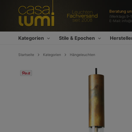
springen
Zur Hauptnavigation springen
Beratung un
(Werktags 9–1
E-Mail:
info@
Kategorien
Stile & Epochen
Herstelle
Startseite
Kategorien
Hängeleuchten
Bildergalerie überspringen