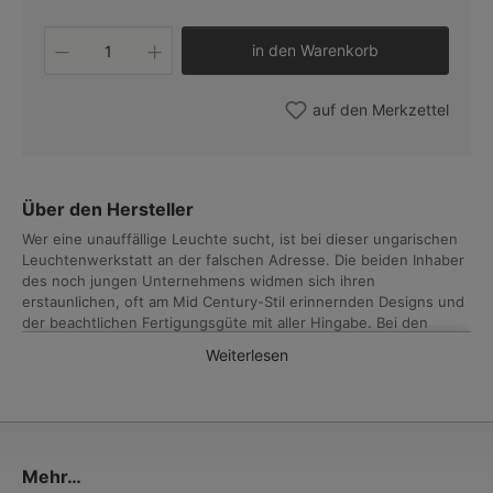
Produkt Anzahl: Gib den gewünschten W
in den Warenkorb
auf den Merkzettel
Über den Hersteller
Wer eine unauffällige Leuchte sucht, ist bei dieser ungarischen
Leuchtenwerkstatt an der falschen Adresse. Die beiden Inhaber
des noch jungen Unternehmens widmen sich ihren
erstaunlichen, oft am Mid Century-Stil erinnernden Designs und
der beachtlichen Fertigungsgüte mit aller Hingabe. Bei den
überraschenden, jedoch mit vertrauten Formen spielenden
Weiterlesen
Entwürfen hilft moderne Design-Software und ein
ausgeklügeltes, modulares Komponentensystem, die Umsetzung
erfolgt aber mit einem klaren Bekenntnis zur traditionellen
Handarbeit.
Nahezu jedes einzelne Teil wird, vom Rohmaterial ausgehend, in
der hauseigenen Werkstatt aufwendig geschnitten, gebogen,
Mehr…