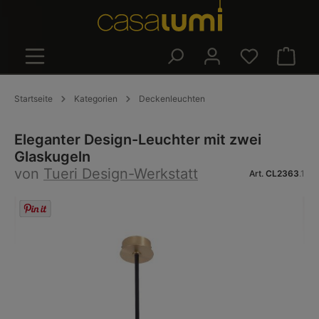
alt springen
Warenk
Startseite
Kategorien
Deckenleuchten
Eleganter Design-Leuchter mit zwei
Glaskugeln
von
Tueri Design-Werkstatt
Art.
CL2363
.1
Bildergalerie überspringen