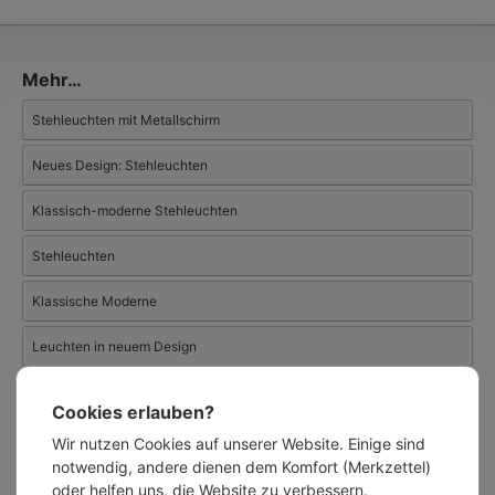
modernen Designleuchten aus Stahl, Kunststein, Holz und
Bambus, Industriedesignleuchten ebenso wie Gelenkleuchten,
Käfiglampen und minimalistische Wand- und Hängeleuchten.
Mehr…
Stehleuchten mit Metallschirm
Neues Design: Stehleuchten
Klassisch-moderne Stehleuchten
Stehleuchten
Klassische Moderne
Leuchten in neuem Design
Cookies erlauben?
Ähnliche Artikel:
Wir nutzen Cookies auf unserer Website. Einige sind
notwendig, andere dienen dem Komfort (Merkzettel)
oder helfen uns, die Website zu verbessern.