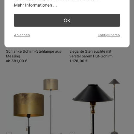
Mehr Informationen ...
OK
Ablehnen
Konfigurieren
Schlanke Schirm-Stehlampe aus
Elegante Stehleuchte mit
Messing
verstellbarem Hut-Schirm
ab 591,00 €
1.178,00 €