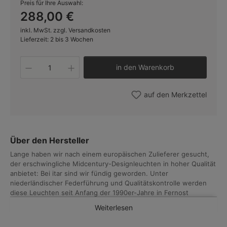
Preis für Ihre Auswahl:
288,00 €
inkl. MwSt. zzgl. Versandkosten
Lieferzeit: 2 bis 3 Wochen
Produkt Anzahl: Gib den gewünschten W
in den Warenkorb
auf den Merkzettel
Über den Hersteller
Lange haben wir nach einem europäischen Zulieferer gesucht,
der erschwingliche Midcentury-Designleuchten in hoher Qualität
anbietet: Bei itar sind wir fündig geworden. Unter
niederländischer Federführung und Qualitätskontrolle werden
diese Leuchten seit Anfang der 1990er-Jahre in Fernost
hergestellt. Neben den in Funktion und Anmutung
Weiterlesen
überzeugenden Scherenleuchten, die wir bereits seit einigen
Jahren anbieten, zeigen wir nun ein erweitertes Programm an