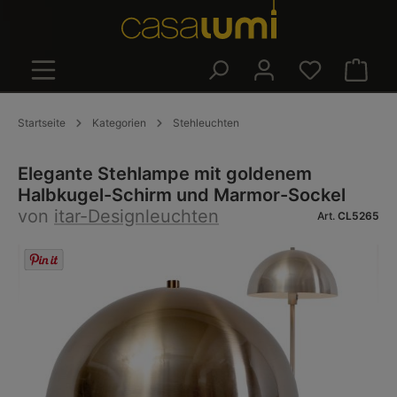
alt springen
Warenk
Startseite
Kategorien
Stehleuchten
Elegante Stehlampe mit goldenem
Halbkugel-Schirm und Marmor-Sockel
von
itar-Designleuchten
Art.
CL5265
Bildergalerie überspringen