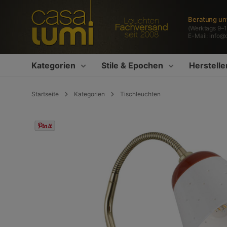
springen
Zur Hauptnavigation springen
Beratung un
(Werktags 9–1
E-Mail:
info@
Kategorien
Stile & Epochen
Herstelle
Startseite
Kategorien
Tischleuchten
Bildergalerie überspringen