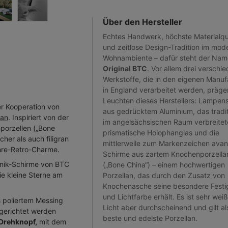
Über den Hersteller
Echtes Handwerk, höchste Materialqua
und zeitlose Design-Tradition im mod
Wohnambiente – dafür steht der Nam
Original BTC
. Vor allem drei verschi
Werkstoffe, die in den eigenen Manu
in England verarbeitet werden, präge
Leuchten dieses Herstellers: Lampen
er Kooperation von
aus gedrücktem Aluminium, das tradit
an
. Inspiriert von der
im angelsächsischen Raum verbreitet
porzellen („Bone
prismatische Holophanglas und die
cher als auch filigran
mittlerweile zum Markenzeichen avan
hre-Retro-Charme.
Schirme aus zartem Knochenporzella
amik-Schirme von BTC
(„Bone China“) – einem hochwertigen
wie kleine Sterne am
Porzellan, das durch den Zusatz von
Knochenasche seine besondere Festi
und Lichtfarbe erhält. Es ist sehr weiß
s poliertem Messing
Licht aber durchscheinend und gilt al
sgerichtet werden
beste und edelste Porzellan.
 Drehknopf,
mit dem