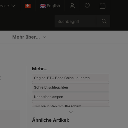
rvice
English
Warenkorb enth
Mehr über...
Mehr…
t
Original BTC Bone China Leuchten
Schreibtischleuchten
Nachttischlampen
Tischleuchten mit Glasschirm
Klassisch-moderne Tischleuchten
Ähnliche Artikel:
Tischleuchten