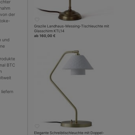
achter
rnahm
 von der
toke-
Grazile Landhaus-Messing-Tischleuchte mit
Glasschirm KTL14
ab 160,00 €
n und
ine
Produkte
inal BTC
n
ltweit
 liefern
Elegante Schreibtischleuchte mit Doppel-