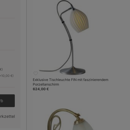
Klassische Moderne
€)
+10,00 €)
Exklusive Tischleuchte FIN mit faszinierendem
Porzellanschirm
624,00 €
Bild 3:
Ein schöner, altmodischer Dre
den gewünschten Wert ein oder benutze 
rb
rkzettel