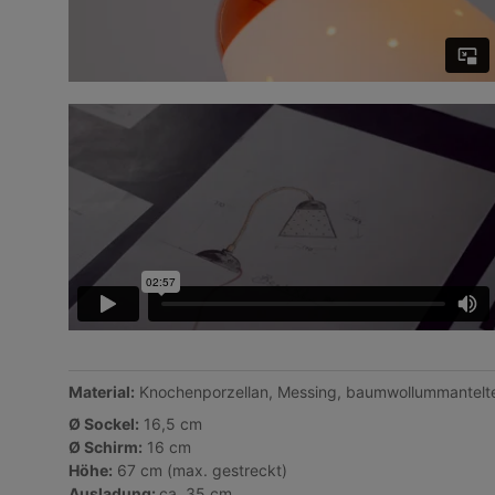
Material:
Knochenporzellan, Messing, baumwollummantelte
Ø Sockel:
16,5 cm
Ø Schirm:
16 cm
Höhe:
67 cm (max. gestreckt)
Ausladung:
ca. 35 cm