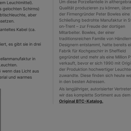
Um diese Porzellanteile in althergebr
em Leuchtmittel).
Qualität produzieren zu können, übe
s gelochten Schirms)
der Firmengründer Peter Bowles eine
ibtischleuchte, aber
Schließung bedrohte Manufaktur in S
nsetzen.
on-Trent – zur Freude der dortigen
anteltes Kabel (ca.
Mitarbeiter. Bowles, der einer
traditionsreichen Familie von Händler
t, es gibt sie in drei
Designern entstammt, hatte bereits e
Fabrik für Kochgeschirr in Sheffield
gegründet und mehr als eine Million 
ellanmanufaktur in
verkauft, bevor er sich 1990 mit Orig
-Leuchten.
der Produktion hochwertiger Leuchte
 wenn das Licht aus
zuwandte. Diese finden sich heute we
erial und warmes
in den besten Adressen.
Als langjähriger, autorisierter Vertreter
wir das komplette Sortiment aus dem
Original BTC-Katalog.