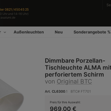
Se
ter
0821 / 450 45 25
3 Uhr und 14–16 Uhr)
casalumi.de
r
Außenleuchten
Neu
Sonderangebote %
Dimmbare Porzellan-
Tischleuchte ALMA mi
perforiertem Schirm
von
Original BTC
Art.
CL6300
.1
BTC# FT701
Preis für Ihre Auswahl:
969,00 €