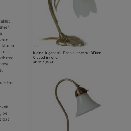
lität
ernen
e
edene
fakturen
n die
Kleine Jugendstil-Tischleuchte mit Blüten-
schirme
Glasschirmchen
ab 154,00 €
ionell
e,
cierten
n
gkeit
, bei
s das