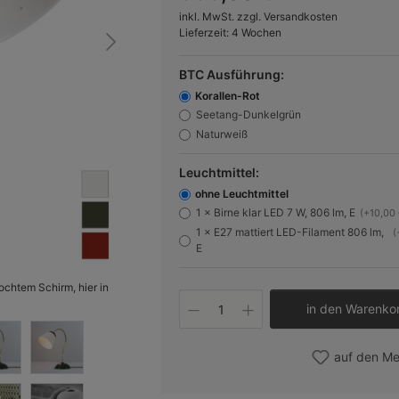
inkl. MwSt. zzgl. Versandkosten
Lieferzeit: 4 Wochen
BTC Ausführung:
Korallen-Rot
Seetang-Dunkelgrün
Naturweiß
Leuchtmittel:
ohne Leuchtmittel
1 × Birne klar LED 7 W, 806 lm, E
(+10,00 
1 × E27 mattiert LED-Filament 806 lm,
(
E
ochtem Schirm, hier in
Bild 2
Produkt Anzahl: Gib 
in den Warenko
auf den Me