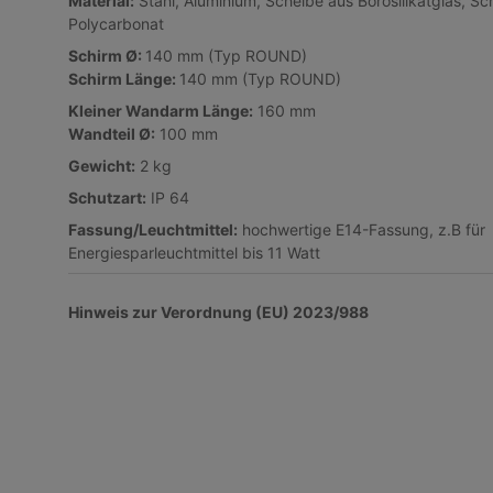
Material:
Stahl, Aluminium, Scheibe aus Borosilikatglas, Sc
Polycarbonat
Schirm
Ø
:
140 mm (Typ ROUND)
Schirm Länge
:
140 mm (Typ ROUND)
K
leiner Wandarm Länge:
160 mm
Wandteil Ø:
100 mm
Gewicht:
2 kg
Schutzart:
IP 64
Fassung/Leuchtmittel:
hochwertige E14-Fassung, z.B für
Energiesparleuchtmittel bis 11 Watt
Hinweis zur Verordnung (EU) 2023/988