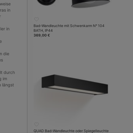
sweise
as in
r
Bad-Wandleuchte mit Schwenkarm N° 104
er in
BATH, IP44
369,00 €
e
n die
es
lt durch
g im
n längst
QUAD Bad-Wandleuchte oder Spiegelleuchte