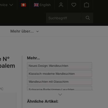
rvice
English
Warenkorb enth
Mehr über...
 N°
Mehr…
palem
Neues Design: Wandleuchten
Klassisch-moderne Wandleuchten
Wandleuchten mit Glasschirm
PC
Schwarze Badezimmer-Leuchten
Wandleuchten mit Ausleger-Arm
Ähnliche Artikel:
Badezimmer-Wandleuchten