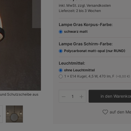
inkl. MwSt. zzgl. Versandkosten
Lieferzeit: 2 bis 3 Wochen
Lampe Gras Korpus-Farbe:
schwarz matt
Lampe Gras Schirm-Farbe:
Polycarbonat matt-opal (nur RUND)
Leuchtmittel:
ohne Leuchtmittel
1 × E14 Kugel, 4,5 W, 470 lm, F
(+8,00 €)
Produkt Anzahl: Gib 
 und Schutzscheibe aus
Bild 2:
Neu: die Bad-Gelenkwandleuchte auch mit mat
in den Warenko
Licht in auf angenehme Art blendfrei streut.
auf den Me