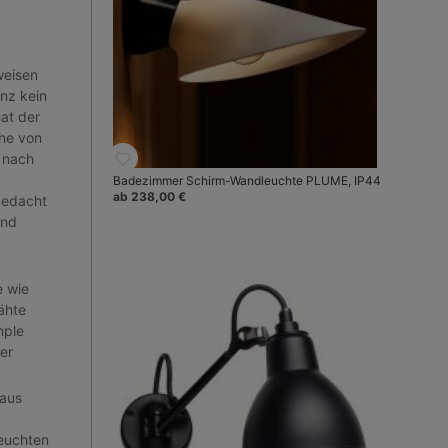
weisen
nz kein
at der
he von
 nach
Badezimmer Schirm-Wandleuchte PLUME, IP44
ab 238,00 €
gedacht
und
e wie
ähte
mple
er
 aus
leuchten