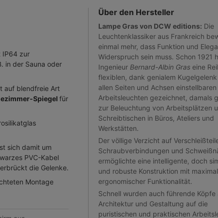
Über den Hersteller
Lampe Gras von DCW editions:
Die
Leuchtenklassiker aus Frankreich be
einmal mehr, dass Funktion und Elega
 IP64 zur
Widerspruch sein muss. Schon 1921 h
 in der Sauna oder
Ingenieur
Bernard-Albin Gras
eine Rei
flexiblen, dank genialem Kugelgelenk
allen Seiten und Achsen einstellbaren
 auf blendfreie Art
Arbeitsleuchten gezeichnet, damals 
ezimmer-Spiegel
für
zur Beleuchtung von Arbeitsplätzen 
Schreibtischen in Büros, Ateliers und
osilikatglas
Werkstätten.
Der völlige Verzicht auf Verschleißteil
st sich damit um
Schraubverbindungen und Schweißn
chwarzes PVC-Kabel
ermöglichte eine intelligente, doch si
rbrückt die Gelenke.
und robuste Konstruktion mit maximal
ergonomischer Funktionalität.
ichteten Montage
Schnell wurden auch führende Köpfe
Architektur und Gestaltung auf die
puristischen und praktischen Arbeits